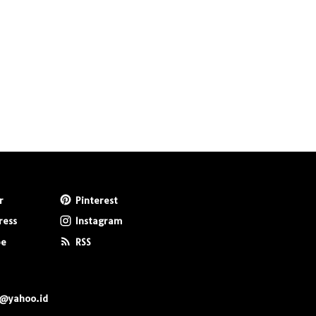
r
Pinterest
ress
Instagram
be
RSS
0@yahoo.id