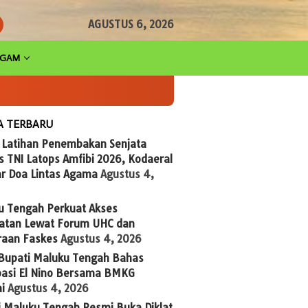
AGUSTUS 6, 2026
AGAM
A TERBARU
g Latihan Penembakan Senjata
 TNI Latops Amfibi 2026, Kodaeral
ar Doa Lintas Agama
Agustus 4,
u Tengah Perkuat Akses
atan Lewat Forum UHC dan
raan Faskes
Agustus 4, 2026
 Bupati Maluku Tengah Bahas
ipasi El Nino Bersama BMKG
i
Agustus 4, 2026
i Maluku Tengah Resmi Buka Diklat