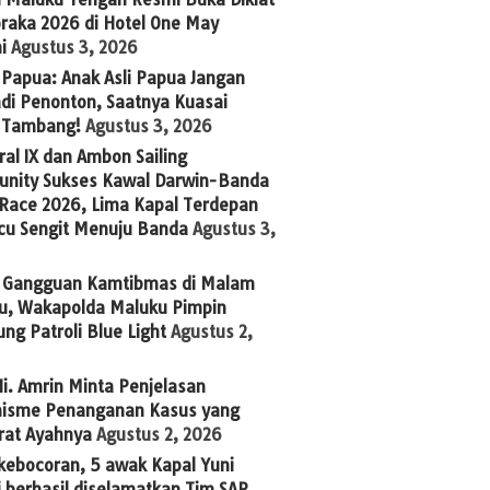
raka 2026 di Hotel One May
i
Agustus 3, 2026
Papua: Anak Asli Papua Jangan
adi Penonton, Saatnya Kuasai
s Tambang!
Agustus 3, 2026
al IX dan Ambon Sailing
nity Sukses Kawal Darwin-Banda
 Race 2026, Lima Kapal Terdepan
cu Sengit Menuju Banda
Agustus 3,
 Gangguan Kamtibmas di Malam
u, Wakapolda Maluku Pimpin
ng Patroli Blue Light
Agustus 2,
i. Amrin Minta Penjelasan
isme Penanganan Kasus yang
rat Ayahnya
Agustus 2, 2026
kebocoran, 5 awak Kapal Yuni
 berhasil diselamatkan Tim SAR