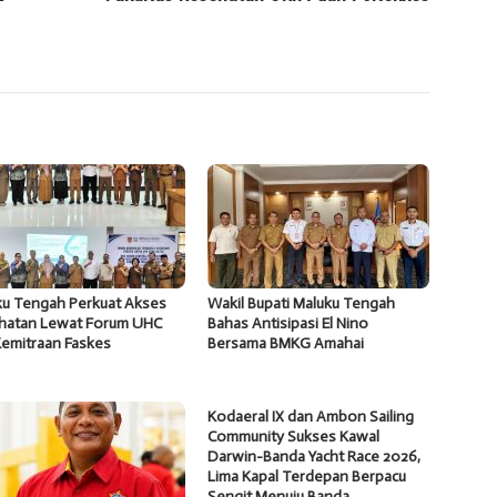
ku Tengah Perkuat Akses
Wakil Bupati Maluku Tengah
hatan Lewat Forum UHC
Bahas Antisipasi El Nino
Kemitraan Faskes
Bersama BMKG Amahai
Kodaeral IX dan Ambon Sailing
Community Sukses Kawal
Darwin-Banda Yacht Race 2026,
Lima Kapal Terdepan Berpacu
Sengit Menuju Banda