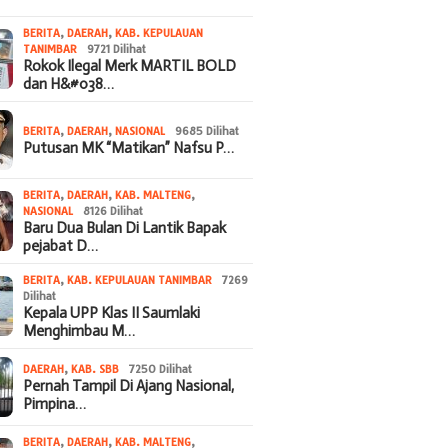
BERITA
,
DAERAH
,
KAB. KEPULAUAN
TANIMBAR
9721 Dilihat
Rokok Ilegal Merk MARTIL BOLD
dan H&#038…
BERITA
,
DAERAH
,
NASIONAL
9685 Dilihat
Putusan MK “Matikan” Nafsu P…
BERITA
,
DAERAH
,
KAB. MALTENG
,
NASIONAL
8126 Dilihat
Baru Dua Bulan Di Lantik Bapak
pejabat D…
BERITA
,
KAB. KEPULAUAN TANIMBAR
7269
Dilihat
Kepala UPP Klas II Saumlaki
Menghimbau M…
DAERAH
,
KAB. SBB
7250 Dilihat
Pernah Tampil Di Ajang Nasional,
Pimpina…
BERITA
,
DAERAH
,
KAB. MALTENG
,