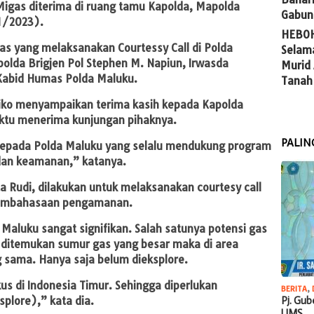
Migas diterima di ruang tamu Kapolda, Mapolda
Gabun
1/2023).
HEBOH
s yang melaksanakan Courtessy Call di Polda
Selam
olda Brigjen Pol Stephen M. Napiun, Irwasda
Murid
Kabid Humas Polda Maluku.
Tanah
wiko menyampaikan terima kasih kepada Kapolda
ktu menerima kunjungan pihaknya.
PALIN
kepada Polda Maluku yang selalu mendukung program
dan keamanan,” katanya.
ta Rudi, dilakukan untuk melaksanakan courtesy call
pembahasaan pengamanan.
Maluku sangat signifikan. Salah satunya potensi gas
a ditemukan sumur gas yang besar maka di area
ng sama. Hanya saja belum dieksplore.
kus di Indonesia Timur. Sehingga diperlukan
BERITA
,
lore),” kata dia.
Pj. Gu
UMS…