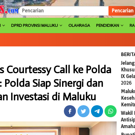
Pencarian
H
DPRD PROVINSI MALUKU
OLAHRAGA
PENDIDIKAN
R
BERIT
Jelan
 Courtessy Call ke Polda
Khusus
IX Gel
 Polda Siap Sinergi dan
2026
Maluk
n Investasi di Maluku
Keseh
Kemit
Wakil
Antis
Amaha
Bupat