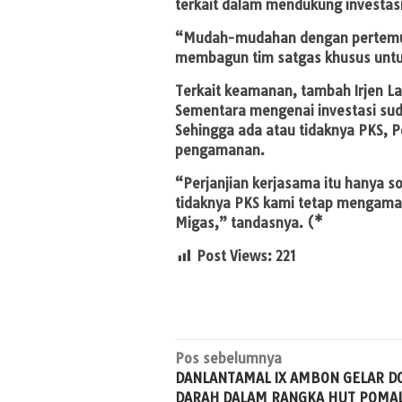
terkait dalam mendukung investasi
“Mudah-mudahan dengan pertemuan
membagun tim satgas khusus untuk
Terkait keamanan, tambah Irjen La
Sementara mengenai investasi sud
Sehingga ada atau tidaknya PKS, 
pengamanan.
“Perjanjian kerjasama itu hanya soa
tidaknya PKS kami tetap mengama
Migas,” tandasnya. (*
Post Views:
221
Navigasi
Pos sebelumnya
DANLANTAMAL IX AMBON GELAR D
pos
DARAH DALAM RANGKA HUT POMA