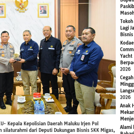
Paskib
Masoh
Tokoh 
Lagi J
Bisni
Kodaer
Commu
Yacht
Berpa
2026
Cegah
Mingg
Langsu
2026
Anak H
Mekan
Menje
- Kepala Kepolisian Daerah Maluku Irjen Pol
Alami 
n silaturahmi dari Deputi Dukungan Bisnis SKK Migas,
Bahari