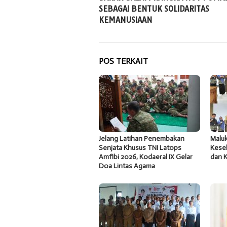
SEBAGAI BENTUK SOLIDARITAS
KEMANUSIAAN
POS TERKAIT
Jelang Latihan Penembakan
Malu
Senjata Khusus TNI Latops
Kese
Amfibi 2026, Kodaeral IX Gelar
dan 
Doa Lintas Agama