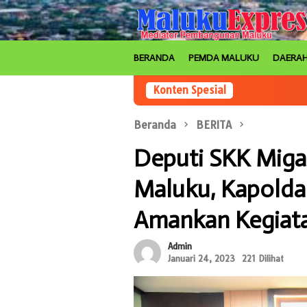
Loncat
ke
konten
BERANDA
PEMDA MALUKU
DAERA
Konten Spesial
Beranda
BERITA
Deputi SKK Migas
Maluku, Kapolda:
Amankan Kegiata
Admin
Januari 24, 2023
221 Dilihat