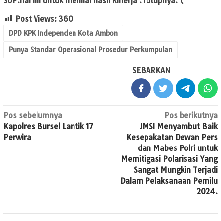
SOP.hal ini untuk menilai hasil Kinerja .Tutupnya. (*
Post Views:
360
DPD KPK Independen Kota Ambon
Punya Standar Operasional Prosedur Perkumpulan
SEBARKAN
Navigasi
Pos sebelumnya
Pos berikutnya
Kapolres Bursel Lantik 17
JMSI Menyambut Baik
pos
Perwira
Kesepakatan Dewan Pers
dan Mabes Polri untuk
Memitigasi Polarisasi Yang
Sangat Mungkin Terjadi
Dalam Pelaksanaan Pemilu
2024.