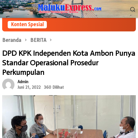
Loncat
Menu
ke
Mobile
konten
Konten Spesial
Beranda
BERITA
DPD KPK Independen Kota Ambon Punya
Standar Operasional Prosedur
Perkumpulan
Admin
Juni 21, 2022
360 Dilihat