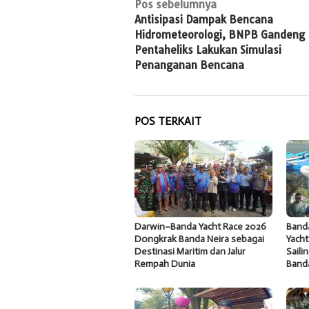
Navigasi
Pos sebelumnya
Antisipasi Dampak Bencana
pos
Hidrometeorologi, BNPB Gandeng
Pentaheliks Lakukan Simulasi
Penanganan Bencana
POS TERKAIT
Darwin–Banda Yacht Race 2026
Band
Dongkrak Banda Neira sebagai
Yacht
Destinasi Maritim dan Jalur
Saili
Rempah Dunia
Band