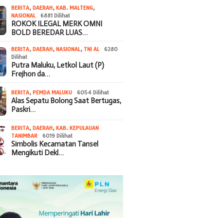
BERITA
,
DAERAH
,
KAB. MALTENG
,
NASIONAL
6881 Dilihat
ROKOK ILEGAL MERK OMNI
BOLD BEREDAR LUAS…
BERITA
,
DAERAH
,
NASIONAL
,
TNI AL
6280
Dilihat
Putra Maluku, Letkol Laut (P)
Frejhon da…
BERITA
,
PEMDA MALUKU
6054 Dilihat
Alas Sepatu Bolong Saat Bertugas,
Paskri…
BERITA
,
DAERAH
,
KAB. KEPULAUAN
TANIMBAR
6019 Dilihat
Simbolis Kecamatan Tansel
Mengikuti Dekl…