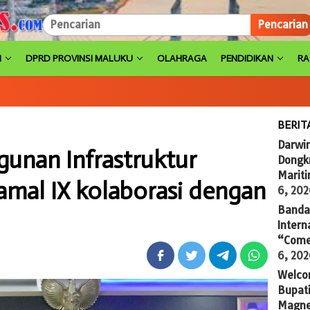
Pencarian
H
DPRD PROVINSI MALUKU
OLAHRAGA
PENDIDIKAN
R
BERIT
Darwi
nan Infrastruktur
Dongkr
Marit
amal IX kolaborasi dengan
6, 20
Banda 
Intern
“Come
6, 20
Welco
Bupati
Magne