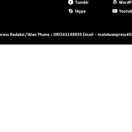
Tumblr
WordP
Skype
Youtu
press Redaksi/Iklan Phone : 081343248939 Email - malukuexpress4