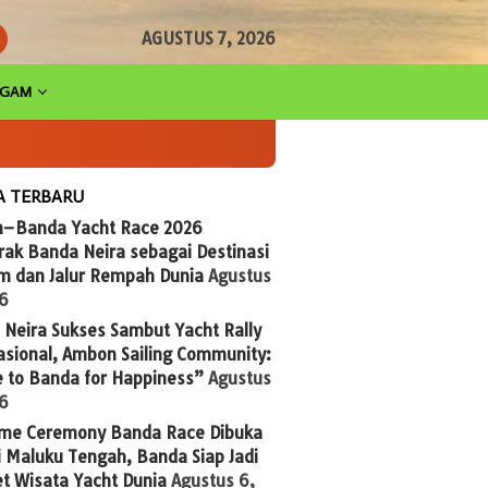
AGUSTUS 7, 2026
AGAM
A TERBARU
n–Banda Yacht Race 2026
ak Banda Neira sebagai Destinasi
im dan Jalur Rempah Dunia
Agustus
26
Neira Sukses Sambut Yacht Rally
asional, Ambon Sailing Community:
 to Banda for Happiness”
Agustus
26
me Ceremony Banda Race Dibuka
 Maluku Tengah, Banda Siap Jadi
t Wisata Yacht Dunia
Agustus 6,