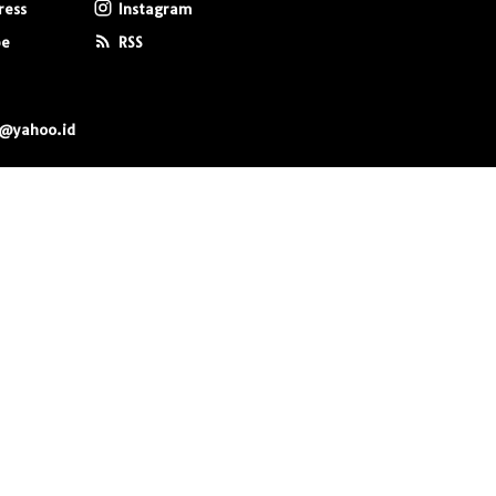
ress
Instagram
be
RSS
0@yahoo.id