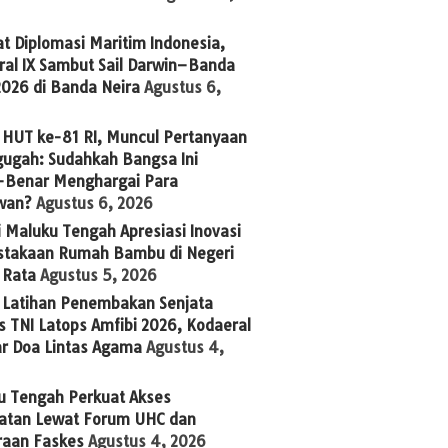
t Diplomasi Maritim Indonesia,
ral IX Sambut Sail Darwin–Banda
2026 di Banda Neira
Agustus 6,
 HUT ke-81 RI, Muncul Pertanyaan
ugah: Sudahkah Bangsa Ini
-Benar Menghargai Para
wan?
Agustus 6, 2026
 Maluku Tengah Apresiasi Inovasi
stakaan Rumah Bambu di Negeri
 Rata
Agustus 5, 2026
g Latihan Penembakan Senjata
 TNI Latops Amfibi 2026, Kodaeral
ar Doa Lintas Agama
Agustus 4,
u Tengah Perkuat Akses
atan Lewat Forum UHC dan
raan Faskes
Agustus 4, 2026