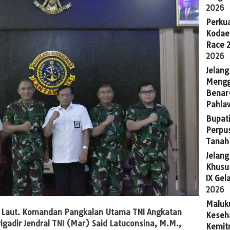
2026
Perkua
Kodae
Race 
2026
Jelang
Mengg
Benar
Pahla
Bupati
Perpu
Tanah
Jelan
Khusus
IX Gel
2026
Maluk
n Laut. Komandan Pangkalan Utama TNI Angkatan
Keseh
igadir Jendral TNI (Mar) Said Latuconsina, M.M.,
Kemit