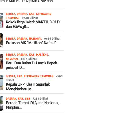
bernur Maluku Tetapkan UMP dan
BERITA
,
DAERAH
,
KAB. KEPULAUAN
TANIMBAR
9738 Dilihat
Rokok Ilegal Merk MARTIL BOLD
dan H&#038…
BERITA
,
DAERAH
,
NASIONAL
9686 Dilihat
Putusan MK “Matikan” Nafsu P…
BERITA
,
DAERAH
,
KAB. MALTENG
,
NASIONAL
8134 Dilihat
Baru Dua Bulan Di Lantik Bapak
pejabat D…
BERITA
,
KAB. KEPULAUAN TANIMBAR
7269
Dilihat
Kepala UPP Klas II Saumlaki
Menghimbau M…
DAERAH
,
KAB. SBB
7253 Dilihat
Pernah Tampil Di Ajang Nasional,
Pimpina…