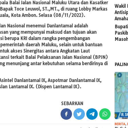
ala Balai Jalan Nasional Maluku Utara dan Kasatker
Wakil
 Bapak Toce Leuwol, ST.,MT., di ruang Lobby Markas
Antis
uala, Kota Ambon. Selasa (08/11/2022).
Amaha
alan Nasional menemui Danlantamal adalah
Bupat
san yang mempunyai maksud dan tujuan akan
Paskib
asi berupa KRI dalam rangka pengembangan
Masoh
n pemerintah daerah Maluku, selain untuk bantuan
untuk akses Sinergitas antara Angkatan Laut
ansi terkait Balai Pelaksanan Jalan Nasional (BPJN)
ng menunjang antar kebutuhan selama berdirinya di
PALIN
Asintel Danlantamal IX, Aspotmar Danlantamal IX,
slan Lantamal IX. (Dispen Lantamal IX).
SEBARKAN
BERITA
,