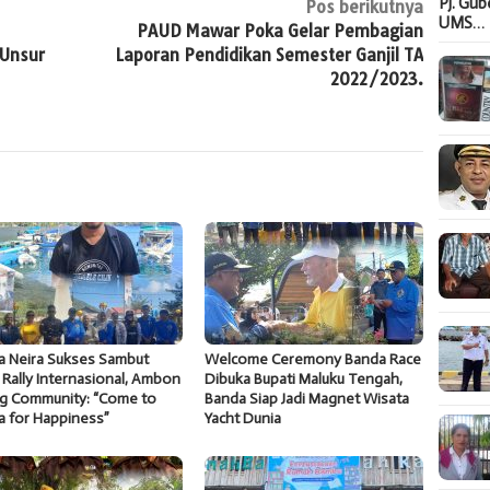
Pj. Gu
Pos berikutnya
UMS…
PAUD Mawar Poka Gelar Pembagian
 Unsur
Laporan Pendidikan Semester Ganjil TA
2022/2023.
a Neira Sukses Sambut
Welcome Ceremony Banda Race
 Rally Internasional, Ambon
Dibuka Bupati Maluku Tengah,
ng Community: “Come to
Banda Siap Jadi Magnet Wisata
a for Happiness”
Yacht Dunia