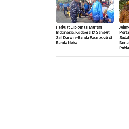
Perkuat Diplomasi Maritim
Jelan
Indonesia, Kodaeral IX Sambut
Pert
Sail Darwin–Banda Race 2026 di
Sudah
Banda Neira
Bena
Pahl