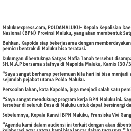
Malukuexpress.com
, POLDAMALUKU- Kepala Kepolisian Daer
Nasional (BPN) Provinsi Maluku, yang akan membentuk Sat
Bahkan, Kapolda siap bekerjasama dengan memberdayakan B
pemicu bentrok di Maluku bisa teratasi.
Dukungan dibentuknya Satgas Mafia Tanah tersebut disampai
SH.M.A.P bersama stafnya di Mapolda Maluku, Kamis (30/
“Saya sangat berharap pertemuan kita hari ini bisa menjad
sejumlah pejabat utama Polda Maluku.
Persoalan lahan, kata Kapolda, juga menjadi salah satu pem
“Saya sangat mendukung program kerja BPN Maluku ini. S
tersebar di seluruh Desa di Maluku untuk dapat bersinerg
Sebelumnya, Kepala Kanwil BPN Maluku, Fransiska Vivi Ga
“Agenda kami dalam audiensi ini terkait dengan akan diben
kolaborasi agar satgas kami bisa lancar dalam tugasnya,” 