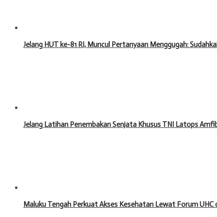
Jelang HUT ke-81 RI, Muncul Pertanyaan Menggugah: Sudahka
Jelang Latihan Penembakan Senjata Khusus TNI Latops Amfibi
Maluku Tengah Perkuat Akses Kesehatan Lewat Forum UHC 