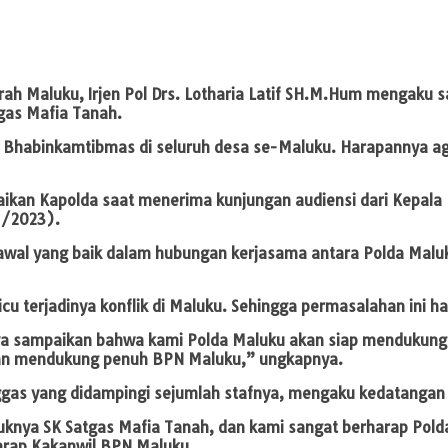
ah Maluku, Irjen Pol Drs. Lotharia Latif SH.M.Hum mengaku
gas Mafia Tanah.
habinkamtibmas di seluruh desa se-Maluku. Harapannya agar
kan Kapolda saat menerima kunjungan audiensi dari Kepala K
3/2023).
i awal yang baik dalam hubungan kerjasama antara Polda Mal
icu terjadinya konflik di Maluku. Sehingga permasalahan ini
aya sampaikan bahwa kami Polda Maluku akan siap menduku
i dan mendukung penuh BPN Maluku,” ungkapnya.
nggas yang didampingi sejumlah stafnya, mengaku kedatanga
tuknya SK Satgas Mafia Tanah, dan kami sangat berharap Pol
harap Kakanwil BPN Maluku.