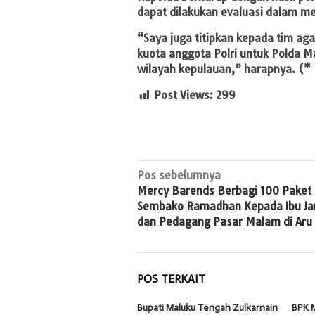
dapat dilakukan evaluasi dalam m
“Saya juga titipkan kepada tim ag
kuota anggota Polri untuk Polda 
wilayah kepulauan,” harapnya. (*
Post Views:
299
Navigasi
Pos sebelumnya
Mercy Barends Berbagi 100 Paket
pos
Sembako Ramadhan Kepada Ibu Ja
dan Pedagang Pasar Malam di Aru
POS TERKAIT
Bupati Maluku Tengah Zulkarnain
BPK M