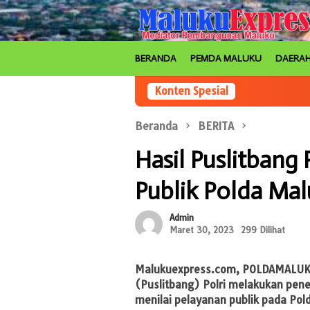
Loncat
ke
konten
BERANDA
PEMDA MALUKU
DAERA
Konten Spesial
Beranda
BERITA
Hasil Puslitbang 
Publik Polda Mal
Admin
Maret 30, 2023
299 Dilihat
Malukuexpress.com
, POLDAMALUK
(Puslitbang) Polri melakukan pene
menilai pelayanan publik pada Pol