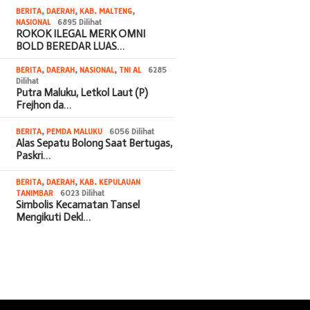
BERITA
,
DAERAH
,
KAB. MALTENG
,
NASIONAL
6895 Dilihat
ROKOK ILEGAL MERK OMNI
BOLD BEREDAR LUAS…
BERITA
,
DAERAH
,
NASIONAL
,
TNI AL
6285
Dilihat
Putra Maluku, Letkol Laut (P)
Frejhon da…
BERITA
,
PEMDA MALUKU
6056 Dilihat
Alas Sepatu Bolong Saat Bertugas,
Paskri…
BERITA
,
DAERAH
,
KAB. KEPULAUAN
TANIMBAR
6023 Dilihat
Simbolis Kecamatan Tansel
Mengikuti Dekl…