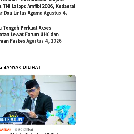
 TNI Latops Amfibi 2026, Kodaeral
ar Doa Lintas Agama
Agustus 4,
u Tengah Perkuat Akses
atan Lewat Forum UHC dan
raan Faskes
Agustus 4, 2026
G BANYAK DILIHAT
DAERAH
12179 Dilihat