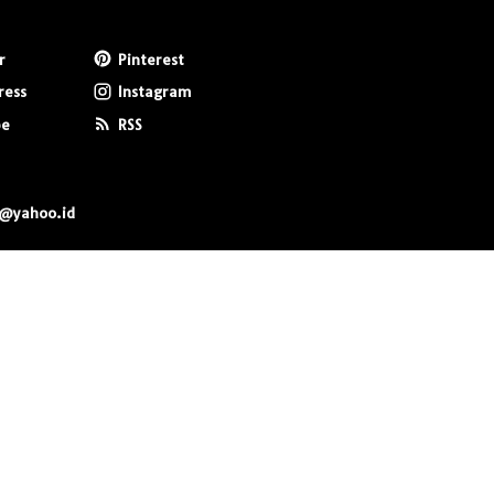
r
Pinterest
ress
Instagram
be
RSS
0@yahoo.id