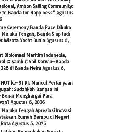
asional, Ambon Sailing Community:
 to Banda for Happiness”
Agustus
26
me Ceremony Banda Race Dibuka
 Maluku Tengah, Banda Siap Jadi
t Wisata Yacht Dunia
Agustus 6,
t Diplomasi Maritim Indonesia,
ral IX Sambut Sail Darwin–Banda
2026 di Banda Neira
Agustus 6,
 HUT ke-81 RI, Muncul Pertanyaan
ugah: Sudahkah Bangsa Ini
-Benar Menghargai Para
wan?
Agustus 6, 2026
 Maluku Tengah Apresiasi Inovasi
stakaan Rumah Bambu di Negeri
 Rata
Agustus 5, 2026
g Latihan Penembakan Senjata