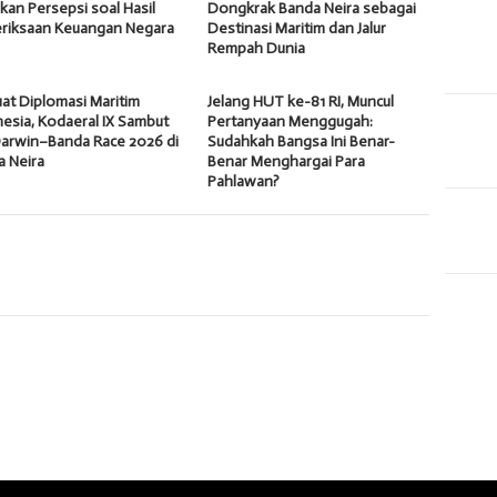
an Persepsi soal Hasil
Dongkrak Banda Neira sebagai
riksaan Keuangan Negara
Destinasi Maritim dan Jalur
Rempah Dunia
at Diplomasi Maritim
Jelang HUT ke-81 RI, Muncul
esia, Kodaeral IX Sambut
Pertanyaan Menggugah:
Darwin–Banda Race 2026 di
Sudahkah Bangsa Ini Benar-
a Neira
Benar Menghargai Para
Pahlawan?