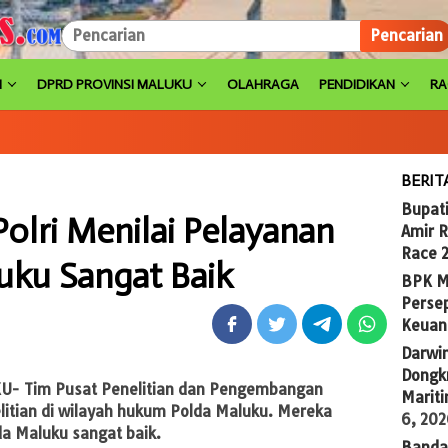
Pencarian
H
DPRD PROVINSI MALUKU
OLAHRAGA
PENDIDIKAN
R
BERIT
Bupat
Polri Menilai Pelayanan
Amir 
Race 
uku Sangat Baik
BPK M
Persep
Keuan
Darwi
Dongkr
U- Tim Pusat Penelitian dan Pengembangan
Marit
litian di wilayah hukum Polda Maluku. Mereka
6, 20
da Maluku sangat baik.
Banda 