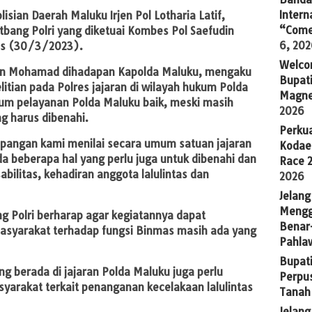
Intern
isian Daerah Maluku Irjen Pol Lotharia Latif,
“Come
tbang Polri yang diketuai Kombes Pol Saefudin
6, 20
is (30/3/2023).
Welco
udin Mohamad dihadapan Kapolda Maluku, mengaku
Bupati
itian pada Polres jajaran di wilayah hukum Polda
Magne
um pelayanan Polda Maluku baik, meski masih
2026
g harus dibenahi.
Perkua
 lapangan kami menilai secara umum satuan jajaran
Kodae
 beberapa hal yang perlu juga untuk dibenahi dan
Race 
abilitas, kehadiran anggota lalulintas dan
2026
Jelang
Mengg
ng Polri berharap agar kegiatannya dapat
Benar
masyarakat terhadap fungsi Binmas masih ada yang
Pahla
Bupati
ang berada di jajaran Polda Maluku juga perlu
Perpu
syarakat terkait penanganan kecelakaan lalulintas
Tanah
Jelan