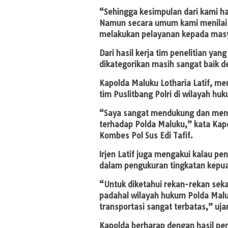
“Sehingga kesimpulan dari kami h
Namun secara umum kami menilai 
melakukan pelayanan kepada masy
Dari hasil kerja tim penelitian yan
dikategorikan masih sangat baik d
Kapolda Maluku Lotharia Latif, me
tim Puslitbang Polri di wilayah hu
“Saya sangat mendukung dan mengap
terhadap Polda Maluku,” kata Kap
Kombes Pol Sus Edi Tafif.
Irjen Latif juga mengakui kalau pe
dalam pengukuran tingkatan kepua
“Untuk diketahui rekan-rekan sek
padahal wilayah hukum Polda Malu
transportasi sangat terbatas,” uja
Kapolda berharap dengan hasil pene