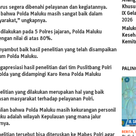
Khusus
arus segera dibenahi pelayanan dan kegiatannya.
IX Gel
bahwa Polda Maluku masih sangat baik dalam
2026
arakat,” ungkapnya.
Maluk
g dilakukan pada 5 Polres jajaran, Polda Maluku
Keseh
engan nilai di atas 80%.
Kemit
nyambut baik hasil penelitian yang telah disampaikan
kum Polda Maluku.
resiasi hasil penelitian dari tim Puslitbang Polri
PALIN
olda yang didampingi Karo Rena Polda Maluku
nelitian yang dilakukan merupakan hal yang baik
san masyarakat terhadap pelayanan Polri.
alian bahwa Polda Maluku masih kekurangan personil
ku adalah wilayah Kepulauan yang mana jalur
rnya.
BERITA
,
litian tersebut bisa diteruskan ke Mabes Polri agar