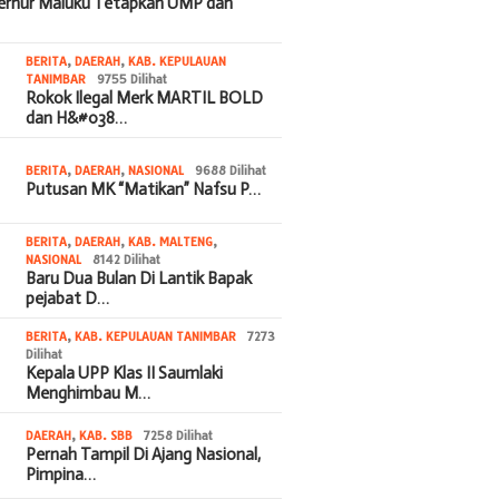
bernur Maluku Tetapkan UMP dan
BERITA
,
DAERAH
,
KAB. KEPULAUAN
TANIMBAR
9755 Dilihat
Rokok Ilegal Merk MARTIL BOLD
dan H&#038…
BERITA
,
DAERAH
,
NASIONAL
9688 Dilihat
Putusan MK “Matikan” Nafsu P…
BERITA
,
DAERAH
,
KAB. MALTENG
,
NASIONAL
8142 Dilihat
Baru Dua Bulan Di Lantik Bapak
pejabat D…
BERITA
,
KAB. KEPULAUAN TANIMBAR
7273
Dilihat
Kepala UPP Klas II Saumlaki
Menghimbau M…
DAERAH
,
KAB. SBB
7258 Dilihat
Pernah Tampil Di Ajang Nasional,
Pimpina…