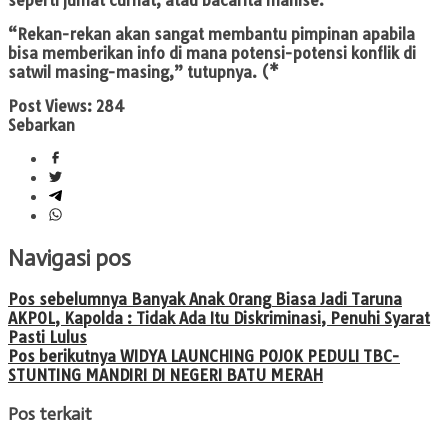
seperti jumat curhat, atau bacarita manise.
“Rekan-rekan akan sangat membantu pimpinan apabila
bisa memberikan info di mana potensi-potensi konflik di
satwil masing-masing,” tutupnya. (*
Post Views:
284
Sebarkan
Navigasi pos
Pos sebelumnya
Banyak Anak Orang Biasa Jadi Taruna
AKPOL, Kapolda : Tidak Ada Itu Diskriminasi, Penuhi Syarat
Pasti Lulus
Pos berikutnya
WIDYA LAUNCHING POJOK PEDULI TBC-
STUNTING MANDIRI DI NEGERI BATU MERAH
Pos terkait