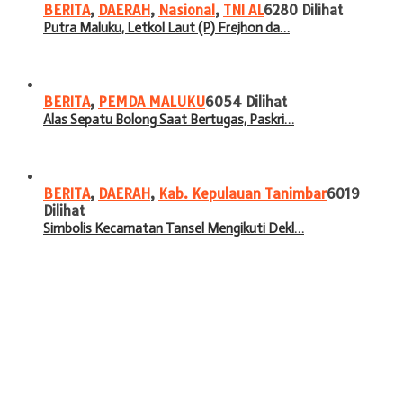
BERITA
,
DAERAH
,
Nasional
,
TNI AL
6280 Dilihat
Putra Maluku, Letkol Laut (P) Frejhon da…
BERITA
,
PEMDA MALUKU
6054 Dilihat
Alas Sepatu Bolong Saat Bertugas, Paskri…
BERITA
,
DAERAH
,
Kab. Kepulauan Tanimbar
6019
Dilihat
Simbolis Kecamatan Tansel Mengikuti Dekl…