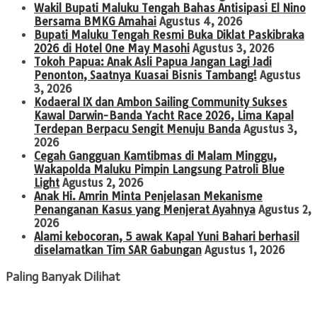
Wakil Bupati Maluku Tengah Bahas Antisipasi El Nino
Bersama BMKG Amahai
Agustus 4, 2026
Bupati Maluku Tengah Resmi Buka Diklat Paskibraka
2026 di Hotel One May Masohi
Agustus 3, 2026
Tokoh Papua: Anak Asli Papua Jangan Lagi Jadi
Penonton, Saatnya Kuasai Bisnis Tambang!
Agustus
3, 2026
Kodaeral IX dan Ambon Sailing Community Sukses
Kawal Darwin-Banda Yacht Race 2026, Lima Kapal
Terdepan Berpacu Sengit Menuju Banda
Agustus 3,
2026
Cegah Gangguan Kamtibmas di Malam Minggu,
Wakapolda Maluku Pimpin Langsung Patroli Blue
Light
Agustus 2, 2026
Anak Hi. Amrin Minta Penjelasan Mekanisme
Penanganan Kasus yang Menjerat Ayahnya
Agustus 2,
2026
Alami kebocoran, 5 awak Kapal Yuni Bahari berhasil
diselamatkan Tim SAR Gabungan
Agustus 1, 2026
Paling Banyak Dilihat