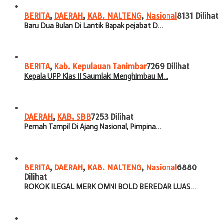
BERITA
,
DAERAH
,
KAB. MALTENG
,
Nasional
8131 Dilihat
Baru Dua Bulan Di Lantik Bapak pejabat D…
BERITA
,
Kab. Kepulauan Tanimbar
7269 Dilihat
Kepala UPP Klas II Saumlaki Menghimbau M…
DAERAH
,
KAB. SBB
7253 Dilihat
Pernah Tampil Di Ajang Nasional, Pimpina…
BERITA
,
DAERAH
,
KAB. MALTENG
,
Nasional
6880
Dilihat
ROKOK ILEGAL MERK OMNI BOLD BEREDAR LUAS…