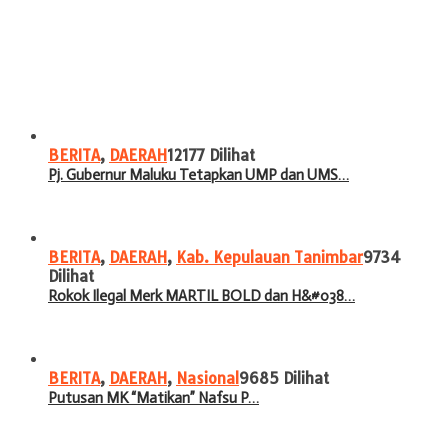
BERITA
,
DAERAH
12177 Dilihat
Pj. Gubernur Maluku Tetapkan UMP dan UMS…
BERITA
,
DAERAH
,
Kab. Kepulauan Tanimbar
9734
Dilihat
Rokok Ilegal Merk MARTIL BOLD dan H&#038…
BERITA
,
DAERAH
,
Nasional
9685 Dilihat
Putusan MK “Matikan” Nafsu P…