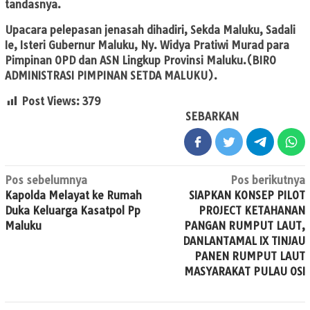
tandasnya.
Upacara pelepasan jenasah dihadiri, Sekda Maluku, Sadali
Ie, Isteri Gubernur Maluku, Ny. Widya Pratiwi Murad para
Pimpinan OPD dan ASN Lingkup Provinsi Maluku.(BIRO
ADMINISTRASI PIMPINAN SETDA MALUKU).
Post Views:
379
SEBARKAN
Navigasi
Pos sebelumnya
Pos berikutnya
Kapolda Melayat ke Rumah
SIAPKAN KONSEP PILOT
pos
Duka Keluarga Kasatpol Pp
PROJECT KETAHANAN
Maluku
PANGAN RUMPUT LAUT,
DANLANTAMAL IX TINJAU
PANEN RUMPUT LAUT
MASYARAKAT PULAU OSI