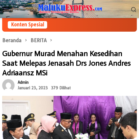
Loncat
Menu
ke
Mobile
konten
Konten Spesial
Beranda
BERITA
Gubernur Murad Menahan Kesedihan
Saat Melepas Jenasah Drs Jones Andres
Adriaansz MSi
Admin
Januari 23, 2023
379 Dilihat