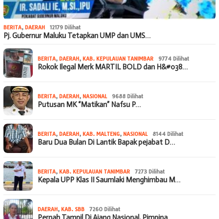
BERITA
,
DAERAH
12179 Dilihat
Pj. Gubernur Maluku Tetapkan UMP dan UMS…
BERITA
,
DAERAH
,
KAB. KEPULAUAN TANIMBAR
9774 Dilihat
Rokok Ilegal Merk MARTIL BOLD dan H&#038…
BERITA
,
DAERAH
,
NASIONAL
9688 Dilihat
Putusan MK “Matikan” Nafsu P…
BERITA
,
DAERAH
,
KAB. MALTENG
,
NASIONAL
8144 Dilihat
Baru Dua Bulan Di Lantik Bapak pejabat D…
BERITA
,
KAB. KEPULAUAN TANIMBAR
7273 Dilihat
Kepala UPP Klas II Saumlaki Menghimbau M…
DAERAH
,
KAB. SBB
7260 Dilihat
Pernah Tampil Di Ajang Nasional, Pimpina…