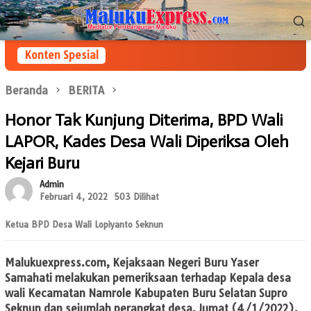
Loncat
Menu
ke
Mobile
konten
Konten Spesial
Beranda
BERITA
Honor Tak Kunjung Diterima, BPD Wali
LAPOR, Kades Desa Wali Diperiksa Oleh
Kejari Buru
Admin
Februari 4, 2022
503 Dilihat
Ketua BPD Desa Wali Lopiyanto Seknun
Malukuexpress.com,
Kejaksaan Negeri Buru Yaser
Samahati melakukan pemeriksaan terhadap Kepala desa
wali Kecamatan Namrole Kabupaten Buru Selatan Supro
Seknun dan sejumlah perangkat desa. Jumat (4/1/2022).