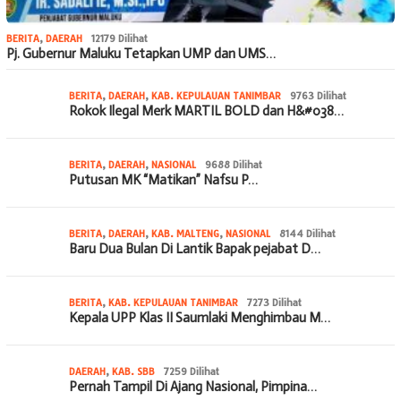
BERITA
,
DAERAH
12179 Dilihat
Pj. Gubernur Maluku Tetapkan UMP dan UMS…
BERITA
,
DAERAH
,
KAB. KEPULAUAN TANIMBAR
9763 Dilihat
Rokok Ilegal Merk MARTIL BOLD dan H&#038…
BERITA
,
DAERAH
,
NASIONAL
9688 Dilihat
Putusan MK “Matikan” Nafsu P…
BERITA
,
DAERAH
,
KAB. MALTENG
,
NASIONAL
8144 Dilihat
Baru Dua Bulan Di Lantik Bapak pejabat D…
BERITA
,
KAB. KEPULAUAN TANIMBAR
7273 Dilihat
Kepala UPP Klas II Saumlaki Menghimbau M…
DAERAH
,
KAB. SBB
7259 Dilihat
Pernah Tampil Di Ajang Nasional, Pimpina…