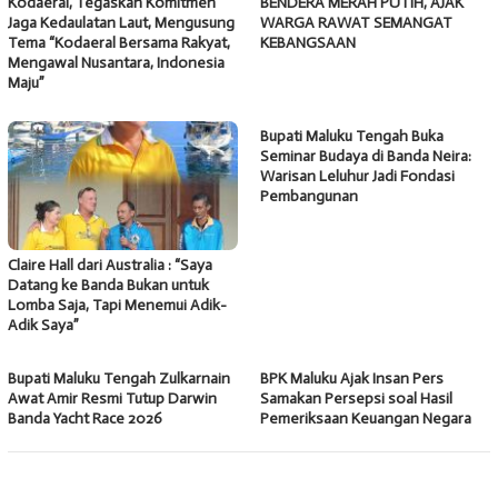
Kodaeral, Tegaskan Komitmen
BENDERA MERAH PUTIH, AJAK
Jaga Kedaulatan Laut, Mengusung
WARGA RAWAT SEMANGAT
Tema “Kodaeral Bersama Rakyat,
KEBANGSAAN
Mengawal Nusantara, Indonesia
Maju”
Bupati Maluku Tengah Buka
Seminar Budaya di Banda Neira:
Warisan Leluhur Jadi Fondasi
Pembangunan
Claire Hall dari Australia : “Saya
Datang ke Banda Bukan untuk
Lomba Saja, Tapi Menemui Adik-
Adik Saya”
Bupati Maluku Tengah Zulkarnain
BPK Maluku Ajak Insan Pers
Awat Amir Resmi Tutup Darwin
Samakan Persepsi soal Hasil
Banda Yacht Race 2026
Pemeriksaan Keuangan Negara