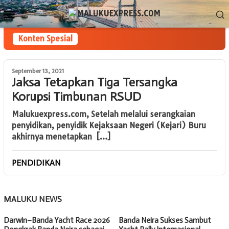
Loncat
Menu
ke
Mobile
konten
Konten Spesial
September 13, 2021
Jaksa Tetapkan Tiga Tersangka
Korupsi Timbunan RSUD
Malukuexpress.com, Setelah melalui serangkaian
penyidikan, penyidik Kejaksaan Negeri (Kejari) Buru
akhirnya menetapkan […]
PENDIDIKAN
MALUKU NEWS
Darwin–Banda Yacht Race 2026
Banda Neira Sukses Sambut