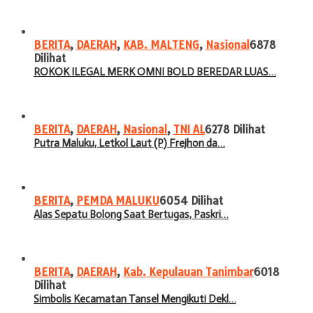
BERITA
,
DAERAH
,
KAB. MALTENG
,
Nasional
6878
Dilihat
ROKOK ILEGAL MERK OMNI BOLD BEREDAR LUAS…
BERITA
,
DAERAH
,
Nasional
,
TNI AL
6278 Dilihat
Putra Maluku, Letkol Laut (P) Frejhon da…
BERITA
,
PEMDA MALUKU
6054 Dilihat
Alas Sepatu Bolong Saat Bertugas, Paskri…
BERITA
,
DAERAH
,
Kab. Kepulauan Tanimbar
6018
Dilihat
Simbolis Kecamatan Tansel Mengikuti Dekl…