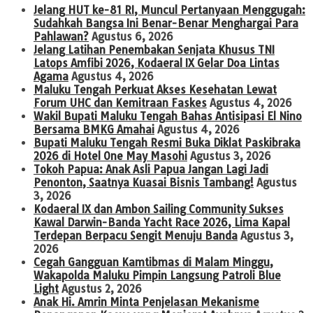
Jelang HUT ke-81 RI, Muncul Pertanyaan Menggugah:
Sudahkah Bangsa Ini Benar-Benar Menghargai Para
Pahlawan?
Agustus 6, 2026
Jelang Latihan Penembakan Senjata Khusus TNI
Latops Amfibi 2026, Kodaeral IX Gelar Doa Lintas
Agama
Agustus 4, 2026
Maluku Tengah Perkuat Akses Kesehatan Lewat
Forum UHC dan Kemitraan Faskes
Agustus 4, 2026
Wakil Bupati Maluku Tengah Bahas Antisipasi El Nino
Bersama BMKG Amahai
Agustus 4, 2026
Bupati Maluku Tengah Resmi Buka Diklat Paskibraka
2026 di Hotel One May Masohi
Agustus 3, 2026
Tokoh Papua: Anak Asli Papua Jangan Lagi Jadi
Penonton, Saatnya Kuasai Bisnis Tambang!
Agustus
3, 2026
Kodaeral IX dan Ambon Sailing Community Sukses
Kawal Darwin-Banda Yacht Race 2026, Lima Kapal
Terdepan Berpacu Sengit Menuju Banda
Agustus 3,
2026
Cegah Gangguan Kamtibmas di Malam Minggu,
Wakapolda Maluku Pimpin Langsung Patroli Blue
Light
Agustus 2, 2026
Anak Hi. Amrin Minta Penjelasan Mekanisme