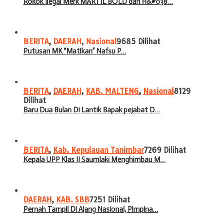
Rokok Ilegal Merk MARTIL BOLD dan H&#038…
BERITA
,
DAERAH
,
Nasional
9685 Dilihat
Putusan MK “Matikan” Nafsu P…
BERITA
,
DAERAH
,
KAB. MALTENG
,
Nasional
8129
Dilihat
Baru Dua Bulan Di Lantik Bapak pejabat D…
BERITA
,
Kab. Kepulauan Tanimbar
7269 Dilihat
Kepala UPP Klas II Saumlaki Menghimbau M…
DAERAH
,
KAB. SBB
7251 Dilihat
Pernah Tampil Di Ajang Nasional, Pimpina…