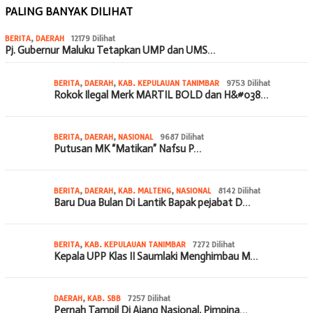
PALING BANYAK DILIHAT
BERITA
,
DAERAH
12179 Dilihat
Pj. Gubernur Maluku Tetapkan UMP dan UMS…
BERITA
,
DAERAH
,
KAB. KEPULAUAN TANIMBAR
9753 Dilihat
Rokok Ilegal Merk MARTIL BOLD dan H&#038…
BERITA
,
DAERAH
,
NASIONAL
9687 Dilihat
Putusan MK “Matikan” Nafsu P…
BERITA
,
DAERAH
,
KAB. MALTENG
,
NASIONAL
8142 Dilihat
Baru Dua Bulan Di Lantik Bapak pejabat D…
BERITA
,
KAB. KEPULAUAN TANIMBAR
7272 Dilihat
Kepala UPP Klas II Saumlaki Menghimbau M…
DAERAH
,
KAB. SBB
7257 Dilihat
Pernah Tampil Di Ajang Nasional, Pimpina…