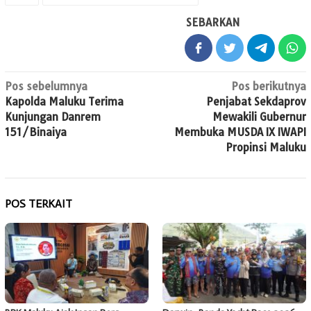
SEBARKAN
Navigasi
Pos sebelumnya
Pos berikutnya
Kapolda Maluku Terima
Penjabat Sekdaprov
pos
Kunjungan Danrem
Mewakili Gubernur
151/Binaiya
Membuka MUSDA IX IWAPI
Propinsi Maluku
POS TERKAIT