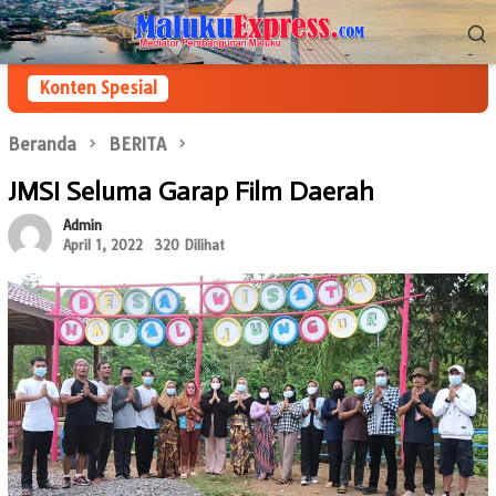
Loncat
Menu
ke
Mobile
konten
Konten Spesial
Beranda
BERITA
JMSI Seluma Garap Film Daerah
Admin
April 1, 2022
320 Dilihat