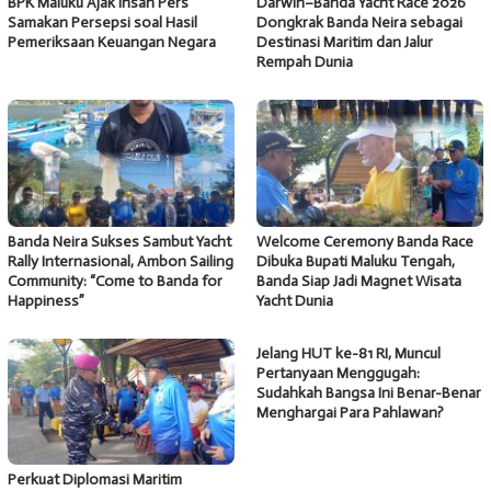
BPK Maluku Ajak Insan Pers
Darwin–Banda Yacht Race 2026
Samakan Persepsi soal Hasil
Dongkrak Banda Neira sebagai
Pemeriksaan Keuangan Negara
Destinasi Maritim dan Jalur
Rempah Dunia
Banda Neira Sukses Sambut Yacht
Welcome Ceremony Banda Race
Rally Internasional, Ambon Sailing
Dibuka Bupati Maluku Tengah,
Community: “Come to Banda for
Banda Siap Jadi Magnet Wisata
Happiness”
Yacht Dunia
Jelang HUT ke-81 RI, Muncul
Pertanyaan Menggugah:
Sudahkah Bangsa Ini Benar-Benar
Menghargai Para Pahlawan?
Perkuat Diplomasi Maritim