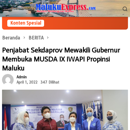
Loncat
Menu
ke
Mobile
konten
Konten Spesial
Beranda
BERITA
Penjabat Sekdaprov Mewakili Gubernur
Membuka MUSDA IX IWAPI Propinsi
Maluku
Admin
April 1, 2022
347 Dilihat