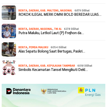
BERITA
,
DAERAH
,
KAB. MALTENG
,
NASIONAL
6879 Dilihat
ROKOK ILEGAL MERK OMNI BOLD BEREDAR LUAS…
BERITA
,
DAERAH
,
NASIONAL
,
TNI AL
6278 Dilihat
Putra Maluku, Letkol Laut (P) Frejhon da…
BERITA
,
PEMDA MALUKU
6054 Dilihat
Alas Sepatu Bolong Saat Bertugas, Paskri…
BERITA
,
DAERAH
,
KAB. KEPULAUAN TANIMBAR
6018 Dilihat
Simbolis Kecamatan Tansel Mengikuti Dekl…