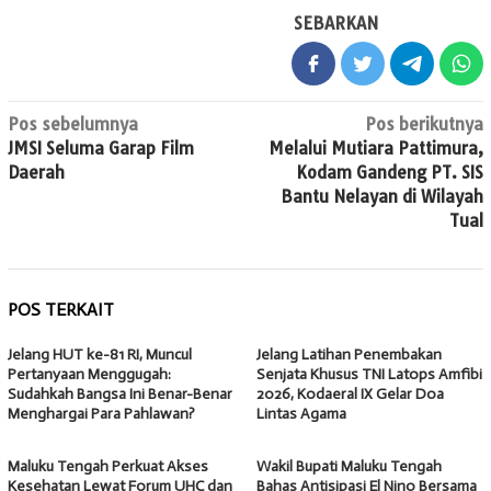
SEBARKAN
Navigasi
Pos sebelumnya
Pos berikutnya
JMSI Seluma Garap Film
Melalui Mutiara Pattimura,
pos
Daerah
Kodam Gandeng PT. SIS
Bantu Nelayan di Wilayah
Tual
POS TERKAIT
Jelang HUT ke-81 RI, Muncul
Jelang Latihan Penembakan
Pertanyaan Menggugah:
Senjata Khusus TNI Latops Amfibi
Sudahkah Bangsa Ini Benar-Benar
2026, Kodaeral IX Gelar Doa
Menghargai Para Pahlawan?
Lintas Agama
Maluku Tengah Perkuat Akses
Wakil Bupati Maluku Tengah
Kesehatan Lewat Forum UHC dan
Bahas Antisipasi El Nino Bersama