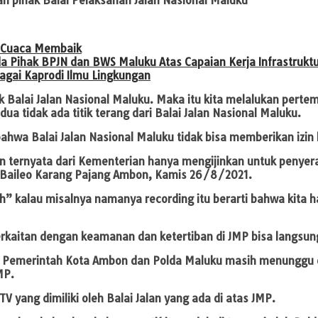
 pihak Balai Pelaksanan Jalan Nasional Maluku
h Cuaca Membaik
ada Pihak BPJN dan BWS Maluku Atas Capaian Kerja Infrastru
bagai Kaprodi Ilmu Lingkungan
k Balai Jalan Nasional Maluku. Maka itu kita melalukan pert
 tidak ada titik terang dari Balai Jalan Nasional Maluku.
ahwa Balai Jalan Nasional Maluku tidak bisa memberikan izin
ian ternyata dari Kementerian hanya mengijinkan untuk penyer
i Baileo Karang Pajang Ambon, Kamis 26/8/2021.
ah” kalau misalnya namanya recording itu berarti bahwa kita 
erkaitan dengan keamanan dan ketertiban di JMP bisa langsung
gga Pemerintah Kota Ambon dan Polda Maluku masih menunggu da
MP.
V yang dimiliki oleh Balai Jalan yang ada di atas JMP.