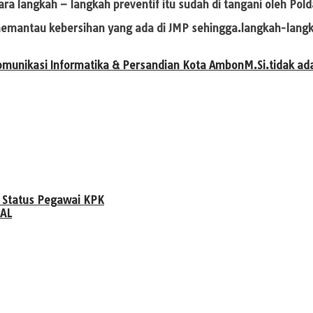
cara langkah – langkah preventif itu sudah di tangani oleh Po
mantau kebersihan yang ada di JMP sehingga.langkah-langkah 
omunikasi Informatika & Persandian Kota Ambon
M.Si.
tidak ad
 Status Pegawai KPK
 AL