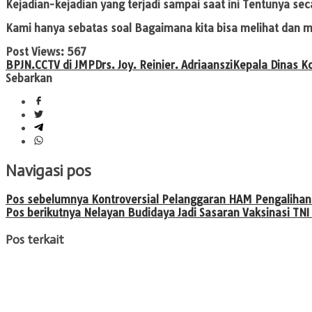
Kejadian-kejadian yang terjadi sampai saat ini Tentunya se
Kami hanya sebatas soal Bagaimana kita bisa melihat dan me
Post Views:
567
BPJN.
CCTV di JMP
Drs. Joy. Reinier. Adriaansz
i
Kepala Dinas K
Sebarkan
Navigasi pos
Pos sebelumnya
Kontroversial Pelanggaran HAM Pengalihan
Pos berikutnya
Nelayan Budidaya Jadi Sasaran Vaksinasi TNI
Pos terkait