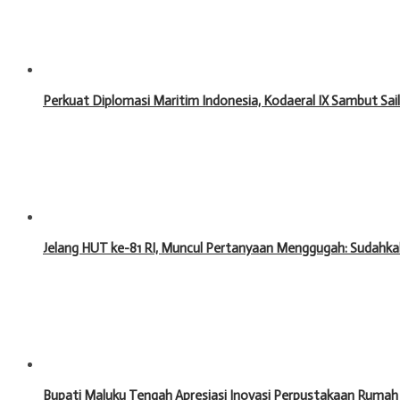
Perkuat Diplomasi Maritim Indonesia, Kodaeral IX Sambut Sa
Jelang HUT ke-81 RI, Muncul Pertanyaan Menggugah: Sudahka
Bupati Maluku Tengah Apresiasi Inovasi Perpustakaan Rumah