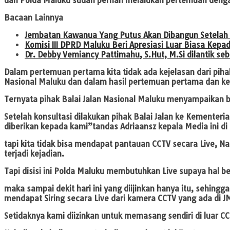
dan Polda Maluku sudah pernah melalukan pertemuan dengan
Bacaan Lainnya
Jembatan Kawanua Yang Putus Akan Dibangun Setela
Komisi III DPRD Maluku Beri Apresiasi Luar Biasa Kep
Dr. Debby Vemiancy Pattimahu, S.Hut, M.Si dilantik se
Dalam pertemuan pertama kita tidak ada kejelasan dari piha
Nasional Maluku dan dalam hasil pertemuan pertama dan kedua
Ternyata pihak Balai Jalan Nasional Maluku menyampaikan b
Setelah konsultasi dilakukan pihak Balai Jalan ke Kementer
diberikan kepada kami”tandas Adriaansz kepala Media ini d
tapi kita tidak bisa mendapat pantauan CCTV secara Live, N
terjadi kejadian.
Tapi disisi ini Polda Maluku membutuhkan Live supaya hal b
maka sampai dekit hari ini yang diijinkan hanya itu, sehin
mendapat Siring secara Live dari kamera CCTV yang ada di J
Setidaknya kami diizinkan untuk memasang sendiri di luar CCT