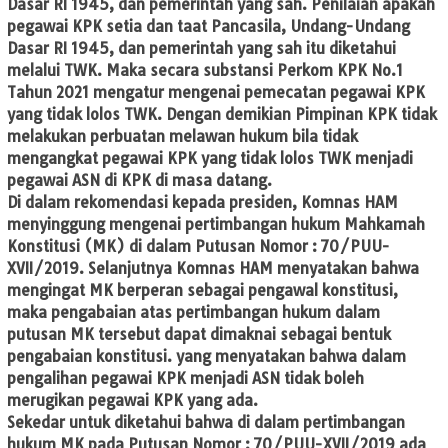
Dasar RI 1945, dan pemerintah yang sah. Penilaian apakah
pegawai KPK setia dan taat Pancasila, Undang-Undang
Dasar RI 1945, dan pemerintah yang sah itu diketahui
melalui TWK. Maka secara substansi Perkom KPK No.1
Tahun 2021 mengatur mengenai pemecatan pegawai KPK
yang tidak lolos TWK. Dengan demikian Pimpinan KPK tidak
melakukan perbuatan melawan hukum bila tidak
mengangkat pegawai KPK yang tidak lolos TWK menjadi
pegawai ASN di KPK di masa datang.
Di dalam rekomendasi kepada presiden, Komnas HAM
menyinggung mengenai pertimbangan hukum Mahkamah
Konstitusi (MK) di dalam Putusan Nomor : 70/PUU-
XVII/2019. Selanjutnya Komnas HAM menyatakan bahwa
mengingat MK berperan sebagai pengawal konstitusi,
maka pengabaian atas pertimbangan hukum dalam
putusan MK tersebut dapat dimaknai sebagai bentuk
pengabaian konstitusi. yang menyatakan bahwa dalam
pengalihan pegawai KPK menjadi ASN tidak boleh
merugikan pegawai KPK yang ada.
Sekedar untuk diketahui bahwa di dalam pertimbangan
hukum MK pada Putusan Nomor : 70/PUU-XVII/2019 ada