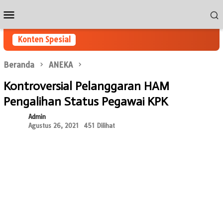
Loncat
Menu
ke
Mobile
konten
Konten Spesial
Beranda
ANEKA
Kontroversial Pelanggaran HAM
Pengalihan Status Pegawai KPK
Admin
Agustus 26, 2021
451 Dilihat