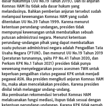
dasar hukumnya (UU No.19 Tahun 2019). Dan isi anjuran
Komnas HAM itu tidak ada dasar hukum yang
melandasinya. Bahkan pemberian anjuran tersebut sudah
melampaui kewenangan Komnas HAM yang sudah
ditentukan UU No.39 Tahun 1999. Karena menurut
ketentuan perundang-undangan, presiden tidak
mempunyai kewenangan untuk membatalkan sebuah
putusan administrasi negara. Menurut ketentuan
perundang-undangan pihak yang dapat membatalkan
suatu putusan administrasi negara adalah Pengadilan Tata
Usaha Negara (PTUN). Dan menurut UU No.19 Tahun 2019
(peraturan turunannya, yaitu PP No.41 Tahun 2020, dan
Perkom KPK No.1 Tahun 2021) presiden tidak punya
wewenang menyeleggarakan poses asesmen TWK untuk
keperluan pengalihan status pegawai KPK untuk menjadi
pegawai ASN. Jika presiden mengikuti anjuran Komnas HAM
itu, maka akan mencelakakan presiden. Karena presiden
dinilai telah melanggar undang-undang.
Jika pembuatan rekomendasi tersebut Komnas HAM
melaksanakan fungsi mediasi, itupun tidak sesuai dengan
ketentuan perundang-undangan. Karena KPK tidak pernah