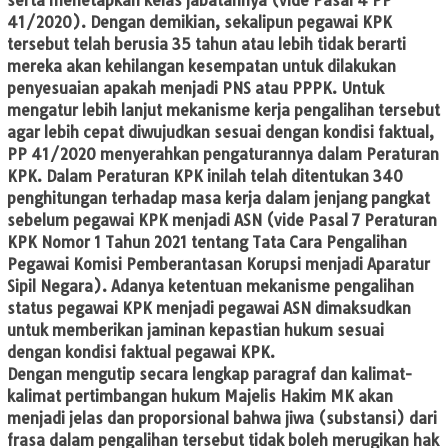
serta menetapkan kelas jabatannya (vide Pasal 4 PP
41/2020). Dengan demikian, sekalipun pegawai KPK
tersebut telah berusia 35 tahun atau lebih tidak berarti
mereka akan kehilangan kesempatan untuk dilakukan
penyesuaian apakah menjadi PNS atau PPPK. Untuk
mengatur lebih lanjut mekanisme kerja pengalihan tersebut
agar lebih cepat diwujudkan sesuai dengan kondisi faktual,
PP 41/2020 menyerahkan pengaturannya dalam Peraturan
KPK. Dalam Peraturan KPK inilah telah ditentukan 340
penghitungan terhadap masa kerja dalam jenjang pangkat
sebelum pegawai KPK menjadi ASN (vide Pasal 7 Peraturan
KPK Nomor 1 Tahun 2021 tentang Tata Cara Pengalihan
Pegawai Komisi Pemberantasan Korupsi menjadi Aparatur
Sipil Negara). Adanya ketentuan mekanisme pengalihan
status pegawai KPK menjadi pegawai ASN dimaksudkan
untuk memberikan jaminan kepastian hukum sesuai
dengan kondisi faktual pegawai KPK.
Dengan mengutip secara lengkap paragraf dan kalimat-
kalimat pertimbangan hukum Majelis Hakim MK akan
menjadi jelas dan proporsional bahwa jiwa (substansi) dari
frasa dalam pengalihan tersebut tidak boleh merugikan hak