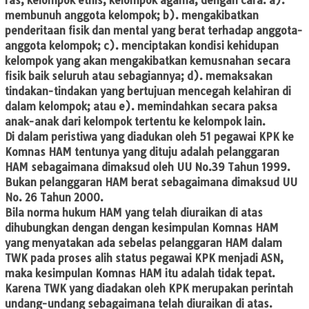
ras, kelompok etnis, kelompok agama, dengan cara: a).
membunuh anggota kelompok; b). mengakibatkan
penderitaan fisik dan mental yang berat terhadap anggota-
anggota kelompok; c). menciptakan kondisi kehidupan
kelompok yang akan mengakibatkan kemusnahan secara
fisik baik seluruh atau sebagiannya; d). memaksakan
tindakan-tindakan yang bertujuan mencegah kelahiran di
dalam kelompok; atau e). memindahkan secara paksa
anak-anak dari kelompok tertentu ke kelompok lain.
Di dalam peristiwa yang diadukan oleh 51 pegawai KPK ke
Komnas HAM tentunya yang dituju adalah pelanggaran
HAM sebagaimana dimaksud oleh UU No.39 Tahun 1999.
Bukan pelanggaran HAM berat sebagaimana dimaksud UU
No. 26 Tahun 2000.
Bila norma hukum HAM yang telah diuraikan di atas
dihubungkan dengan dengan kesimpulan Komnas HAM
yang menyatakan ada sebelas pelanggaran HAM dalam
TWK pada proses alih status pegawai KPK menjadi ASN,
maka kesimpulan Komnas HAM itu adalah tidak tepat.
Karena TWK yang diadakan oleh KPK merupakan perintah
undang-undang sebagaimana telah diuraikan di atas.