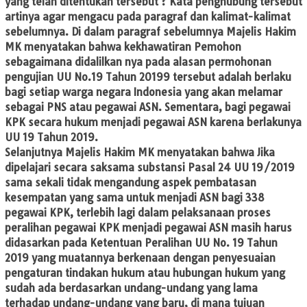
yang telah ditentukan tersebut ? Kata penghubung tersebut
artinya agar mengacu pada paragraf dan kalimat-kalimat
sebelumnya. Di dalam paragraf sebelumnya Majelis Hakim
MK menyatakan bahwa kekhawatiran Pemohon
sebagaimana didalilkan nya pada alasan permohonan
pengujian UU No.19 Tahun 20199 tersebut adalah berlaku
bagi setiap warga negara Indonesia yang akan melamar
sebagai PNS atau pegawai ASN. Sementara, bagi pegawai
KPK secara hukum menjadi pegawai ASN karena berlakunya
UU 19 Tahun 2019.
​Selanjutnya Majelis Hakim MK menyatakan bahwa Jika
dipelajari secara saksama substansi Pasal 24 UU 19/2019
sama sekali tidak mengandung aspek pembatasan
kesempatan yang sama untuk menjadi ASN bagi 338
pegawai KPK, terlebih lagi dalam pelaksanaan proses
peralihan pegawai KPK menjadi pegawai ASN masih harus
didasarkan pada Ketentuan Peralihan UU No. 19 Tahun
2019 yang muatannya berkenaan dengan penyesuaian
pengaturan tindakan hukum atau hubungan hukum yang
sudah ada berdasarkan undang-undang yang lama
terhadap undang-undang yang baru, di mana tujuan