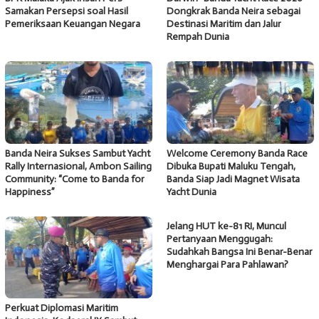
Samakan Persepsi soal Hasil
Dongkrak Banda Neira sebagai
Pemeriksaan Keuangan Negara
Destinasi Maritim dan Jalur
Rempah Dunia
Banda Neira Sukses Sambut Yacht
Welcome Ceremony Banda Race
Rally Internasional, Ambon Sailing
Dibuka Bupati Maluku Tengah,
Community: “Come to Banda for
Banda Siap Jadi Magnet Wisata
Happiness”
Yacht Dunia
Jelang HUT ke-81 RI, Muncul
Pertanyaan Menggugah:
Sudahkah Bangsa Ini Benar-Benar
Menghargai Para Pahlawan?
Perkuat Diplomasi Maritim