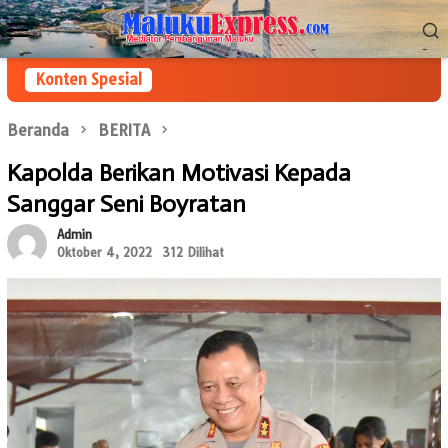
Loncat
Menu
ke
Mobile
konten
Konten Spesial
Beranda
BERITA
Kapolda Berikan Motivasi Kepada
Sanggar Seni Boyratan
Admin
Oktober 4, 2022
312 Dilihat