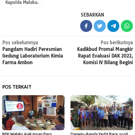
Kapolda Maluku.
SEBARKAN
Navigasi
Pos sebelumnya
Pos berikutnya
Pangdam Hadiri Peresmian
Kadikbud Promal Mangkir
pos
Gedung Laboratorium Kimia
Rapat Evaluasi DAK 2022,
Farma Ambon
Komisi IV Bilang Begini
POS TERKAIT
BPK Maluku Ajak Insan Pers
Darwin–Banda Yacht Race 2026