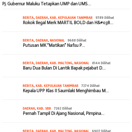
Pj. Gubernur Maluku Tetapkan UMP dan UMS…
BERITA
,
DAERAH
,
KAB. KEPULAUAN TANIMBAR
9789 Dilihat
Rokok Ilegal Merk MARTIL BOLD dan H&#038…
BERITA
,
DAERAH
,
NASIONAL
9688 Dilihat
Putusan MK “Matikan” Nafsu P…
BERITA
,
DAERAH
,
KAB. MALTENG
,
NASIONAL
8144 Dilihat
Baru Dua Bulan Di Lantik Bapak pejabat D…
BERITA
,
KAB. KEPULAUAN TANIMBAR
7274 Dilihat
Kepala UPP Klas II Saumlaki Menghimbau M…
DAERAH
,
KAB. SBB
7262 Dilihat
Pernah Tampil Di Ajang Nasional, Pimpina…
BERITA
,
DAERAH
,
KAB. MALTENG
,
NASIONAL
6907 Dilihat