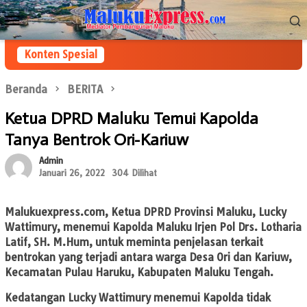
Loncat
Menu
ke
Mobile
konten
Konten Spesial
Beranda
BERITA
Ketua DPRD Maluku Temui Kapolda
Tanya Bentrok Ori-Kariuw
Admin
Januari 26, 2022
304 Dilihat
Malukuexpress.com
, Ketua DPRD Provinsi Maluku, Lucky
Wattimury, menemui Kapolda Maluku Irjen Pol Drs. Lotharia
Latif, SH. M.Hum, untuk meminta penjelasan terkait
bentrokan yang terjadi antara warga Desa Ori dan Kariuw,
Kecamatan Pulau Haruku, Kabupaten Maluku Tengah.
Kedatangan Lucky Wattimury menemui Kapolda tidak