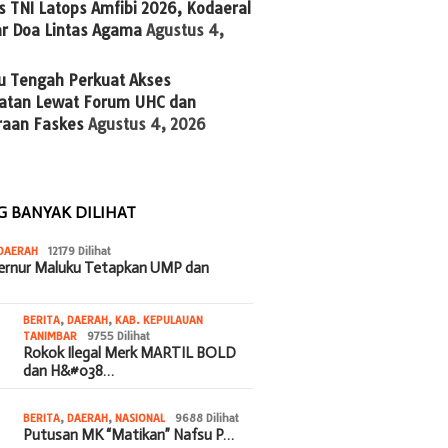
 TNI Latops Amfibi 2026, Kodaeral
ar Doa Lintas Agama
Agustus 4,
u Tengah Perkuat Akses
atan Lewat Forum UHC dan
raan Faskes
Agustus 4, 2026
G BANYAK DILIHAT
DAERAH
12179 Dilihat
bernur Maluku Tetapkan UMP dan
BERITA
,
DAERAH
,
KAB. KEPULAUAN
TANIMBAR
9755 Dilihat
Rokok Ilegal Merk MARTIL BOLD
dan H&#038…
BERITA
,
DAERAH
,
NASIONAL
9688 Dilihat
Putusan MK “Matikan” Nafsu P…