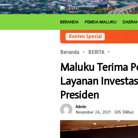
Loncat
ke
konten
BERANDA
PEMDA MALUKU
DAERA
Konten Spesial
Beranda
BERITA
Maluku Terima P
Layanan Investas
Presiden
Admin
November 24, 2021
305 Dilihat