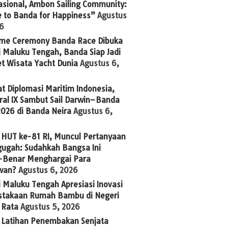
asional, Ambon Sailing Community:
 to Banda for Happiness”
Agustus
26
me Ceremony Banda Race Dibuka
 Maluku Tengah, Banda Siap Jadi
t Wisata Yacht Dunia
Agustus 6,
t Diplomasi Maritim Indonesia,
ral IX Sambut Sail Darwin–Banda
2026 di Banda Neira
Agustus 6,
 HUT ke-81 RI, Muncul Pertanyaan
ugah: Sudahkah Bangsa Ini
-Benar Menghargai Para
wan?
Agustus 6, 2026
 Maluku Tengah Apresiasi Inovasi
stakaan Rumah Bambu di Negeri
 Rata
Agustus 5, 2026
g Latihan Penembakan Senjata