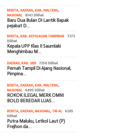
BERITA
,
DAERAH
,
KAB. MALTENG
,
NASIONAL
8142 Dilihat
Baru Dua Bulan Di Lantik Bapak
pejabat D…
BERITA
,
KAB. KEPULAUAN TANIMBAR
7273
Dilihat
Kepala UPP Klas II Saumlaki
Menghimbau M…
DAERAH
,
KAB. SBB
7258 Dilihat
Pernah Tampil Di Ajang Nasional,
Pimpina…
BERITA
,
DAERAH
,
KAB. MALTENG
,
NASIONAL
6895 Dilihat
ROKOK ILEGAL MERK OMNI
BOLD BEREDAR LUAS…
BERITA
,
DAERAH
,
NASIONAL
,
TNI AL
6285
Dilihat
Putra Maluku, Letkol Laut (P)
Frejhon da…