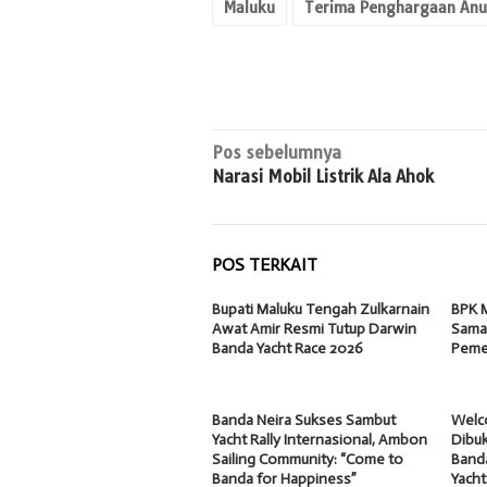
Maluku
Terima Penghargaan Anug
Navigasi
Pos sebelumnya
Narasi Mobil Listrik Ala Ahok
pos
POS TERKAIT
Bupati Maluku Tengah Zulkarnain
BPK M
Awat Amir Resmi Tutup Darwin
Samak
Banda Yacht Race 2026
Peme
Banda Neira Sukses Sambut
Welc
Yacht Rally Internasional, Ambon
Dibuk
Sailing Community: “Come to
Banda
Banda for Happiness”
Yacht