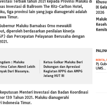
estasi Terbaik tahun 2021 kepada Provinsi Maluku di
Khusus
s Investasi di Ballroom The Ritz-Carlton Hotel,
IX Gel
ku, tiga provinsi lain yang juga dianugerahi adalah
2026
Jawa Timur.
Maluk
Keseh
Gubernur Maluku Barnabas Orno mewakili
Kemit
t, diperoleh berdasarkan penilaian kinerja
TSP) dan Percepatan Pelayanan Berusaha dengan
2021.
PALIN
BERITA
,
ngdam : Maluku
Ketua Golkar Maluku Beri
Pj. Gu
rima Calon Akmil Lebih
Dukungan dan Apresiasi
UMS…
nyak Dari Biasanya.
Kegiatan KPPG dan AMPG
Jelang HUT RI
m keputusan Menteri Investasi dan Badan Koordinasi
r 139 Tahun 2021. Maluku dianugerahi
i Indonesia Timur.