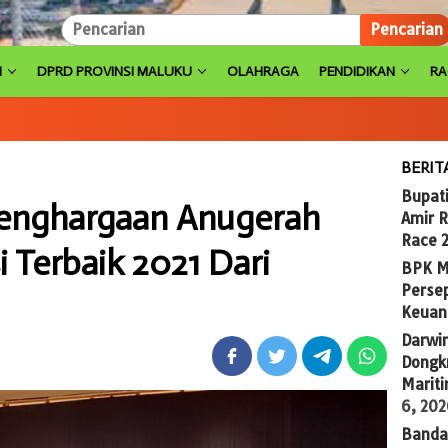
Pencarian
H
DPRD PROVINSI MALUKU
OLAHRAGA
PENDIDIKAN
R
BERIT
Bupat
enghargaan Anugerah
Amir 
Race 
i Terbaik 2021 Dari
BPK M
Persep
Keuan
Darwi
Dongkr
Marit
6, 20
Banda 