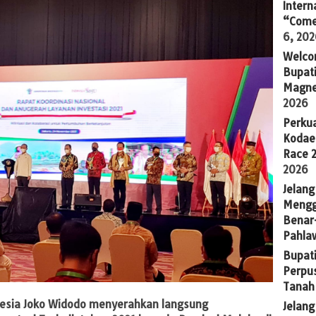
Intern
“Come
6, 20
Welco
Bupati
Magne
2026
Perkua
Kodae
Race 
2026
Jelang
Mengg
Benar
Pahla
Bupati
Perpu
Tanah
onesia Joko Widodo menyerahkan langsung
Jelan