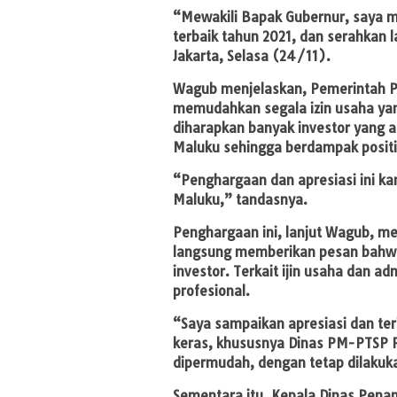
“Mewakili Bapak Gubernur, saya 
terbaik tahun 2021, dan serahkan 
Jakarta, Selasa (24/11).
Wagub menjelaskan, Pemerintah Pr
memudahkan segala izin usaha yan
diharapkan banyak investor yang 
Maluku sehingga berdampak positi
“Penghargaan dan apresiasi ini k
Maluku,” tandasnya.
Penghargaan ini, lanjut Wagub, me
langsung memberikan pesan bahwa
investor. Terkait ijin usaha dan a
profesional.
“Saya sampaikan apresiasi dan te
keras, khususnya Dinas PM-PTSP P
dipermudah, dengan tetap dilakuka
Sementara itu, Kepala Dinas Pena