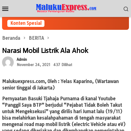
Loncat
Menu
ke
Mobile
konten
Konten Spesial
Beranda
BERITA
Narasi Mobil Listrik Ala Ahok
Admin
November 24, 2021
437 Dilihat
Malukuexpress.com
, Oleh : Yelas Kaparino, (Wartawan
senior tinggal di Jakarta)
Pernyaatan Basuki Tjahaja Purnama di kanal Youtube
“Panggil Saya BTP” berjudul “Pejabat Tidak Boleh Takut
untuk Mengeksekusi” yang dirilis hari Jumat lalu (19/11)
bisa melahirkan kesalahpahaman di tengah masyarakat
mengenai road map mobil listrik (electric Vehicle atau eV)
yang sedang dikerjakan dan dikembangkan pemerintahan