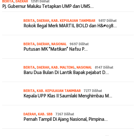
BERITA
,
DAERAH
12181 Dilihat
Pj. Gubernur Maluku Tetapkan UMP dan UMS…
BERITA
,
DAERAH
,
KAB. KEPULAUAN TANIMBAR
9817 Dilihat
Rokok Ilegal Merk MARTIL BOLD dan H&#038…
BERITA
,
DAERAH
,
NASIONAL
9697 Dilihat
Putusan MK “Matikan” Nafsu P…
BERITA
,
DAERAH
,
KAB. MALTENG
,
NASIONAL
8147 Dilihat
Baru Dua Bulan Di Lantik Bapak pejabat D…
BERITA
,
KAB. KEPULAUAN TANIMBAR
7277 Dilihat
Kepala UPP Klas II Saumlaki Menghimbau M…
DAERAH
,
KAB. SBB
7267 Dilihat
Pernah Tampil Di Ajang Nasional, Pimpina…