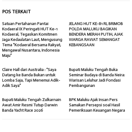
POS TERKAIT
Satuan Pertahanan Pantai
JELANG HUT KE-81 RI, BRIMOB
Kodaeral IX Peringati HUT Ke-1
POLDA MALUKU BAGIKAN
Kodaeral, Tegaskan Komitmen
BENDERA MERAH PUTIH, AJAK
Jaga Kedaulatan Laut, Mengusung
WARGA RAWAT SEMANGAT
Tema “Kodaeral Bersama Rakyat,
KEBANGSAAN
Mengawal Nusantara, Indonesia
Maju”
Claire Hall dari Australia : “Saya
Bupati Maluku Tengah Buka
Datang ke Banda Bukan untuk
Seminar Budaya di Banda Neira:
Lomba Saja, Tapi Menemui Adik-
Warisan Leluhur Jadi Fondasi
Adik Saya”
Pembangunan
Bupati Maluku Tengah Zulkarnain
BPK Maluku Ajak Insan Pers
Awat Amir Resmi Tutup Darwin
Samakan Persepsi soal Hasil
Banda Yacht Race 2026
Pemeriksaan Keuangan Negara