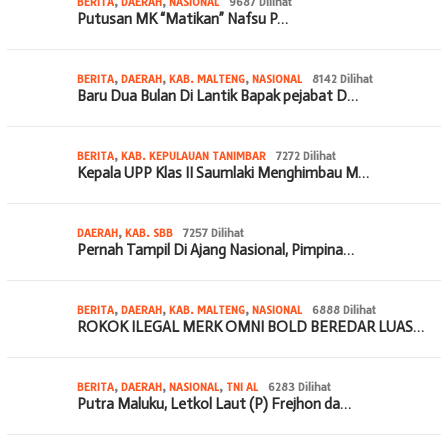
BERITA
,
DAERAH
,
NASIONAL
9687 Dilihat
Putusan MK “Matikan” Nafsu P…
BERITA
,
DAERAH
,
KAB. MALTENG
,
NASIONAL
8142 Dilihat
Baru Dua Bulan Di Lantik Bapak pejabat D…
BERITA
,
KAB. KEPULAUAN TANIMBAR
7272 Dilihat
Kepala UPP Klas II Saumlaki Menghimbau M…
DAERAH
,
KAB. SBB
7257 Dilihat
Pernah Tampil Di Ajang Nasional, Pimpina…
BERITA
,
DAERAH
,
KAB. MALTENG
,
NASIONAL
6888 Dilihat
ROKOK ILEGAL MERK OMNI BOLD BEREDAR LUAS…
BERITA
,
DAERAH
,
NASIONAL
,
TNI AL
6283 Dilihat
Putra Maluku, Letkol Laut (P) Frejhon da…