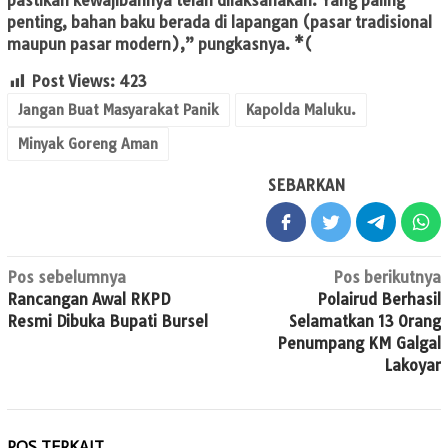
pastikan kewajibannya telah dilaksanakan. Yang paling
penting, bahan baku berada di lapangan (pasar tradisional
maupun pasar modern),” pungkasnya. *(
Post Views:
423
Jangan Buat Masyarakat Panik
Kapolda Maluku.
Minyak Goreng Aman
SEBARKAN
Navigasi
Pos sebelumnya
Pos berikutnya
Rancangan Awal RKPD
Polairud Berhasil
pos
Resmi Dibuka Bupati Bursel
Selamatkan 13 Orang
Penumpang KM Galgal
Lakoyar
POS TERKAIT