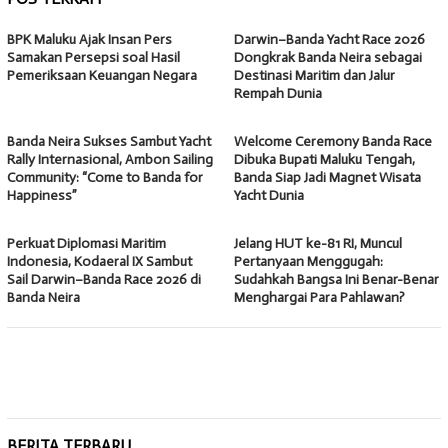
BPK Maluku Ajak Insan Pers
Darwin–Banda Yacht Race 2026
Samakan Persepsi soal Hasil
Dongkrak Banda Neira sebagai
Pemeriksaan Keuangan Negara
Destinasi Maritim dan Jalur
Rempah Dunia
Banda Neira Sukses Sambut Yacht
Welcome Ceremony Banda Race
Rally Internasional, Ambon Sailing
Dibuka Bupati Maluku Tengah,
Community: “Come to Banda for
Banda Siap Jadi Magnet Wisata
Happiness”
Yacht Dunia
Perkuat Diplomasi Maritim
Jelang HUT ke-81 RI, Muncul
Indonesia, Kodaeral IX Sambut
Pertanyaan Menggugah:
Sail Darwin–Banda Race 2026 di
Sudahkah Bangsa Ini Benar-Benar
Banda Neira
Menghargai Para Pahlawan?
BERITA TERBARU