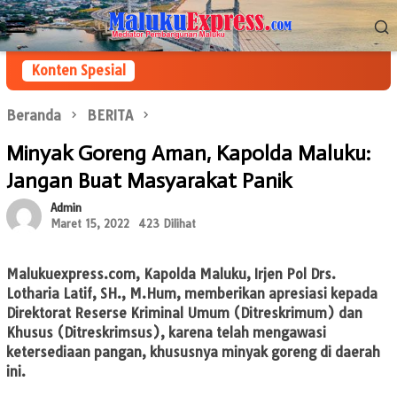
Loncat
Menu
ke
Mobile
konten
Konten Spesial
Beranda
BERITA
Minyak Goreng Aman, Kapolda Maluku:
Jangan Buat Masyarakat Panik
Admin
Maret 15, 2022
423 Dilihat
Malukuexpress.com
, Kapolda Maluku, Irjen Pol Drs.
Lotharia Latif, SH., M.Hum, memberikan apresiasi kepada
Direktorat Reserse Kriminal Umum (Ditreskrimum) dan
Khusus (Ditreskrimsus), karena telah mengawasi
ketersediaan pangan, khususnya minyak goreng di daerah
ini.