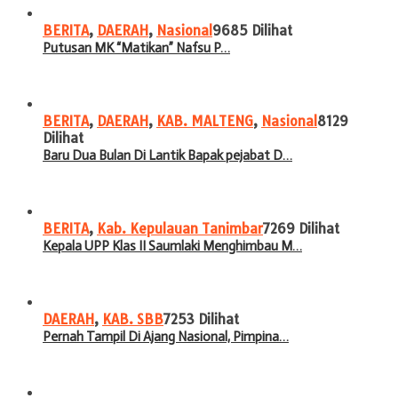
BERITA
,
DAERAH
,
Nasional
9685 Dilihat
Putusan MK “Matikan” Nafsu P…
BERITA
,
DAERAH
,
KAB. MALTENG
,
Nasional
8129
Dilihat
Baru Dua Bulan Di Lantik Bapak pejabat D…
BERITA
,
Kab. Kepulauan Tanimbar
7269 Dilihat
Kepala UPP Klas II Saumlaki Menghimbau M…
DAERAH
,
KAB. SBB
7253 Dilihat
Pernah Tampil Di Ajang Nasional, Pimpina…