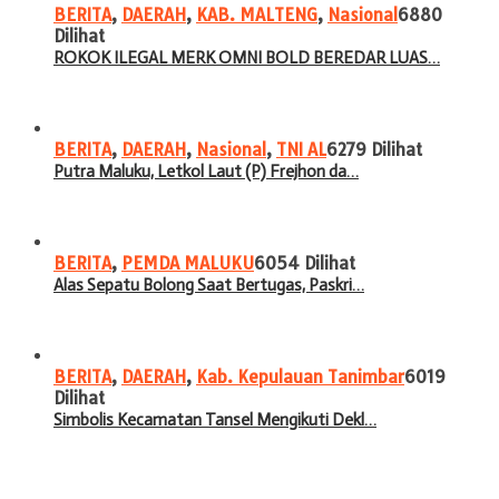
BERITA
,
DAERAH
,
KAB. MALTENG
,
Nasional
6880
Dilihat
ROKOK ILEGAL MERK OMNI BOLD BEREDAR LUAS…
BERITA
,
DAERAH
,
Nasional
,
TNI AL
6279 Dilihat
Putra Maluku, Letkol Laut (P) Frejhon da…
BERITA
,
PEMDA MALUKU
6054 Dilihat
Alas Sepatu Bolong Saat Bertugas, Paskri…
BERITA
,
DAERAH
,
Kab. Kepulauan Tanimbar
6019
Dilihat
Simbolis Kecamatan Tansel Mengikuti Dekl…