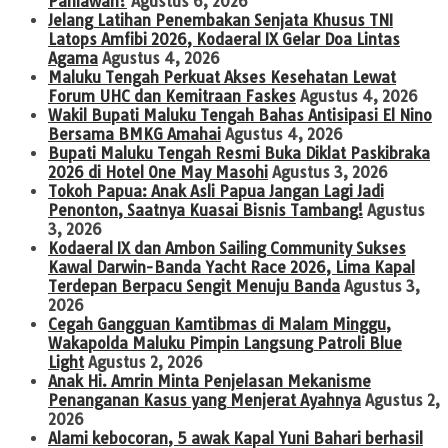
Pahlawan?
Agustus 6, 2026
Jelang Latihan Penembakan Senjata Khusus TNI
Latops Amfibi 2026, Kodaeral IX Gelar Doa Lintas
Agama
Agustus 4, 2026
Maluku Tengah Perkuat Akses Kesehatan Lewat
Forum UHC dan Kemitraan Faskes
Agustus 4, 2026
Wakil Bupati Maluku Tengah Bahas Antisipasi El Nino
Bersama BMKG Amahai
Agustus 4, 2026
Bupati Maluku Tengah Resmi Buka Diklat Paskibraka
2026 di Hotel One May Masohi
Agustus 3, 2026
Tokoh Papua: Anak Asli Papua Jangan Lagi Jadi
Penonton, Saatnya Kuasai Bisnis Tambang!
Agustus
3, 2026
Kodaeral IX dan Ambon Sailing Community Sukses
Kawal Darwin-Banda Yacht Race 2026, Lima Kapal
Terdepan Berpacu Sengit Menuju Banda
Agustus 3,
2026
Cegah Gangguan Kamtibmas di Malam Minggu,
Wakapolda Maluku Pimpin Langsung Patroli Blue
Light
Agustus 2, 2026
Anak Hi. Amrin Minta Penjelasan Mekanisme
Penanganan Kasus yang Menjerat Ayahnya
Agustus 2,
2026
Alami kebocoran, 5 awak Kapal Yuni Bahari berhasil