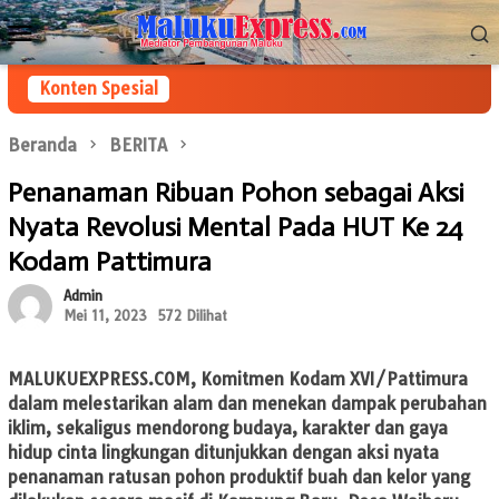
Loncat
Menu
ke
Mobile
konten
Konten Spesial
Beranda
BERITA
Penanaman Ribuan Pohon sebagai Aksi
Nyata Revolusi Mental Pada HUT Ke 24
Kodam Pattimura
Admin
Mei 11, 2023
572 Dilihat
MALUKUEXPRESS.COM
, Komitmen Kodam XVI/Pattimura
dalam melestarikan alam dan menekan dampak perubahan
iklim, sekaligus mendorong budaya, karakter dan gaya
hidup cinta lingkungan ditunjukkan dengan aksi nyata
penanaman ratusan pohon produktif buah dan kelor yang