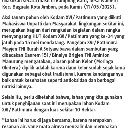
dilakukan secara masif di Kampung Baru, Desa Waiheru
Kec. Baguala Kota Ambon, pada Kamis (11/05/2023).
Aksi tanam pohon oleh Kodam XVI/Pattimura yang diikuti
Mahasiswa Unpatti dan Masyarakat lingkungan sekitar ini,
merupakan bagian dari rangkaian kegiatan dalam rangka
menyongsong HUT Kodam XVI/Pattimura yang ke-24 yang
jatuh pada 15 mei mendatang. Pangdam XVI/Pattimura
Mayjen TNI Ruruh A Setyawibawa dalam sambutan yang
dibacakan Danrem 151/Binaiya Brigjen TNI Aminton
Manurung mengatakan, alasan pohon Kelor (Moringa
Oleifera) dipilih adalah karena daun kelor sudah sejak lama
digunakan sebagai obat tradisional, karena kandungannya
baik untuk kesehatan seperti antioksidan dan berbagai
nutrisi lainnya.
Selain itu, perlu diketahui bahwa, lahan yang kita gunakan
untuk penghijauan saat ini merupakan lahan Kodam
XVI/Pattimura dengan luas sekitar 10 Hektar.
“Lahan ini harus di jaga bersama, karena merupakan
resapan air, yang mata airnya mengalir dan merupakan