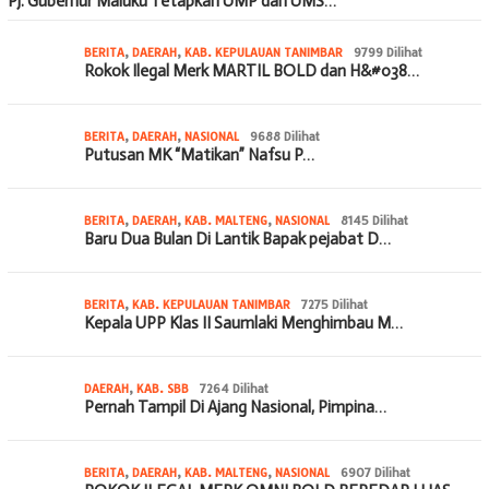
Pj. Gubernur Maluku Tetapkan UMP dan UMS…
BERITA
,
DAERAH
,
KAB. KEPULAUAN TANIMBAR
9799 Dilihat
Rokok Ilegal Merk MARTIL BOLD dan H&#038…
BERITA
,
DAERAH
,
NASIONAL
9688 Dilihat
Putusan MK “Matikan” Nafsu P…
BERITA
,
DAERAH
,
KAB. MALTENG
,
NASIONAL
8145 Dilihat
Baru Dua Bulan Di Lantik Bapak pejabat D…
BERITA
,
KAB. KEPULAUAN TANIMBAR
7275 Dilihat
Kepala UPP Klas II Saumlaki Menghimbau M…
DAERAH
,
KAB. SBB
7264 Dilihat
Pernah Tampil Di Ajang Nasional, Pimpina…
BERITA
,
DAERAH
,
KAB. MALTENG
,
NASIONAL
6907 Dilihat