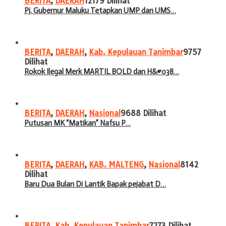
BERITA
,
DAERAH
12179 Dilihat
Pj. Gubernur Maluku Tetapkan UMP dan UMS…
BERITA
,
DAERAH
,
Kab. Kepulauan Tanimbar
9757
Dilihat
Rokok Ilegal Merk MARTIL BOLD dan H&#038…
BERITA
,
DAERAH
,
Nasional
9688 Dilihat
Putusan MK “Matikan” Nafsu P…
BERITA
,
DAERAH
,
KAB. MALTENG
,
Nasional
8142
Dilihat
Baru Dua Bulan Di Lantik Bapak pejabat D…
BERITA
,
Kab. Kepulauan Tanimbar
7273 Dilihat