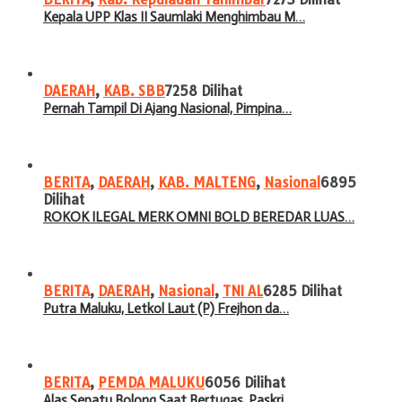
Kepala UPP Klas II Saumlaki Menghimbau M…
DAERAH
,
KAB. SBB
7258 Dilihat
Pernah Tampil Di Ajang Nasional, Pimpina…
BERITA
,
DAERAH
,
KAB. MALTENG
,
Nasional
6895
Dilihat
ROKOK ILEGAL MERK OMNI BOLD BEREDAR LUAS…
BERITA
,
DAERAH
,
Nasional
,
TNI AL
6285 Dilihat
Putra Maluku, Letkol Laut (P) Frejhon da…
BERITA
,
PEMDA MALUKU
6056 Dilihat
Alas Sepatu Bolong Saat Bertugas, Paskri…