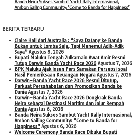
Banda Neira Sukses Sambut Yacht Rally Internasional,
Ambon Sailing Community: “Come to Banda for Happiness”
BERITA TERBARU
Claire Hall dari Australia : “Saya Datang ke Banda
Bukan untuk Lomba Saja, Tapi Menemui Adik-Adik
Saya”
Agustus 8, 2026
Bupati Maluku Tengah Zulkarnain Awat Amir Resmi
Tutup Darwin Banda Yacht Race 2026
Agustus 7, 2026
BPK Maluku Ajak Insan Pers Samakan Persepsi soal
Hasil Pemeriksaan Keuangan Negara
Agustus 7, 2026
Darwin–Banda Yacht Race 2026 Resmi Ditutup,
Perkuat Persahabatan dan Promosikan Banda ke
Dunia
Agustus 7, 2026
Darwin–Banda Yacht Race 2026 Dongkrak Banda
Neira sebagai Destinasi Maritim dan Jalur Rempah
Dunia
Agustus 6, 2026
Banda Neira Sukses Sambut Yacht Rally Internasional,
Ambon Sailing Community: “Come to Banda for
Happiness”
Agustus 6, 2026
Welcome Ceremony Banda Race Dibuka Bupati