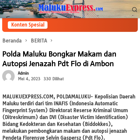
Loncat
Menu
ke
Mobile
konten
Konten Spesial
Beranda
BERITA
Polda Maluku Bongkar Makam dan
Autopsi Jenazah Pdt Flo di Ambon
Admin
Mei 4, 2023
330 Dilihat
MALUKUEXPRESS.COM
, POLDAMALUKU- Kepolisian Daerah
Maluku terdiri dari tim INAFIS (Indonesia Automatic
Fingerprint System) Direktorat Reserse Kriminal Umum
(Ditreskrimum) dan DVI (Disaster Victim Identification)
Bidang Kedokteran dan Kesehatan (Biddokkes),
melakukan pembongkaran makam dan autopsi jenazah
Pendeta Florensye Selvin Gaspersz (Pdt Flo).