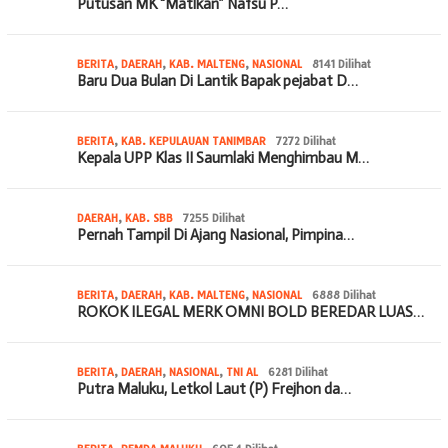
Putusan MK “Matikan” Nafsu P…
BERITA
,
DAERAH
,
KAB. MALTENG
,
NASIONAL
8141 Dilihat
Baru Dua Bulan Di Lantik Bapak pejabat D…
BERITA
,
KAB. KEPULAUAN TANIMBAR
7272 Dilihat
Kepala UPP Klas II Saumlaki Menghimbau M…
DAERAH
,
KAB. SBB
7255 Dilihat
Pernah Tampil Di Ajang Nasional, Pimpina…
BERITA
,
DAERAH
,
KAB. MALTENG
,
NASIONAL
6888 Dilihat
ROKOK ILEGAL MERK OMNI BOLD BEREDAR LUAS…
BERITA
,
DAERAH
,
NASIONAL
,
TNI AL
6281 Dilihat
Putra Maluku, Letkol Laut (P) Frejhon da…