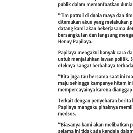
publik dalam memanfaatkan dunia
“Tim patroli di dunia maya dan tim
ditemukan akun yang melakukan pel
datang kami akan bekerjasama de
bersangkutan dan langsung menga
Henny Papilaya.
Papilaya mengakui banyak cara d
untuk menjatuhkan lawan politik. S
efeknya sangat berbahaya terhad
“Kita juga tau bersama saat ini ma
maju sehingga kampanye hitam ini 
mempercayainya karena dianggap b
Terkait dengan penyebaran berit
Papilaya mengaku pihaknya memili
medsos.
“Biasanya kami akan melibatkan p
selama ini tidak ada kendala dala