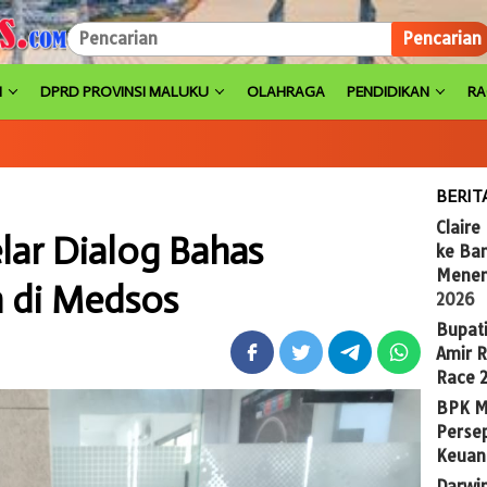
Pencarian
H
DPRD PROVINSI MALUKU
OLAHRAGA
PENDIDIKAN
R
BERIT
Claire
lar Dialog Bahas
ke Ba
Menem
 di Medsos
2026
Bupat
Amir 
Race 
BPK M
Persep
Keuan
Darwi