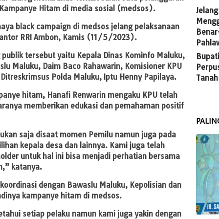
 Kampanye Hitam di media sosial (medsos).
Jelang
Mengg
aya black campaign di medsos jelang pelaksanaan
Benar
 Kantor RRI Ambon, Kamis (11/5/2023).
Pahla
 publik tersebut yaitu Kepala Dinas Kominfo Maluku,
Bupati
aslu Maluku, Daim Baco Rahawarin, Komisioner KPU
Perpu
 Ditreskrimsus Polda Maluku, Iptu Henny Papilaya.
Tanah
panye hitam, Hanafi Renwarin mengaku KPU telah
aranya memberikan edukasi dan pemahaman positif
PALIN
bukan saja disaat momen Pemilu namun juga pada
lihan kepala desa dan lainnya. Kami juga telah
lder untuk hal ini bisa menjadi perhatian bersama
,” katanya.
rkoordinasi dengan Bawaslu Maluku, Kepolisian dan
adinya kampanye hitam di medsos.
ahui setiap pelaku namun kami juga yakin dengan