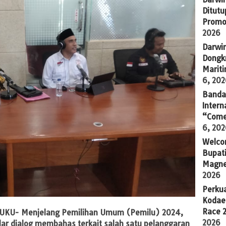
Ditutu
Promo
2026
Darwi
Dongkr
Marit
6, 20
Banda 
Intern
“Come
6, 20
Welco
Bupati
Magne
2026
Perkua
Kodae
Race 
UKU- Menjelang Pemilihan Umum (Pemilu) 2024,
2026
ar dialog membahas terkait salah satu pelanggaran