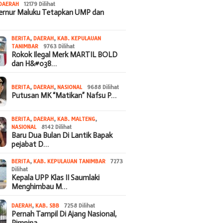
DAERAH
12179 Dilihat
bernur Maluku Tetapkan UMP dan
BERITA
,
DAERAH
,
KAB. KEPULAUAN
TANIMBAR
9763 Dilihat
Rokok Ilegal Merk MARTIL BOLD
dan H&#038…
BERITA
,
DAERAH
,
NASIONAL
9688 Dilihat
Putusan MK “Matikan” Nafsu P…
BERITA
,
DAERAH
,
KAB. MALTENG
,
NASIONAL
8142 Dilihat
Baru Dua Bulan Di Lantik Bapak
pejabat D…
BERITA
,
KAB. KEPULAUAN TANIMBAR
7273
Dilihat
Kepala UPP Klas II Saumlaki
Menghimbau M…
DAERAH
,
KAB. SBB
7258 Dilihat
Pernah Tampil Di Ajang Nasional,
Pimpina…