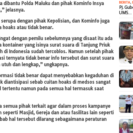
BERITA
,
ga dibantu Polda Maluku dan pihak Kominfo Insya
Pj. Gu
,” jelasnya.
UMS…
 serupa dengan pihak Kepolisian, dan Kominfo juga
a hoaks atau tidak benar.
ringat dengan pemilu sebelumnya yang disaat itu ada
kontainer yang isinya surat suara di Tanjung Priuk
h di Indonesia sudah tercoblos. Namun setelah pihak
i ternyata tidak benar info tersebut dan surat suara
 utuh dan lengkap,” ungkapnya.
ormasi tidak benar dapat menyebabkan kegaduhan di
k diantisipasi sebab cuitan hoaks di medsos sangat
l tertentu namun pada semua hal termasuk saat
 semua pihak terkait agar dalam proses kampanye
seperti Masjid, Gereja dan atau fasilitas lain seperti
bab hal tersebut dilarang sebagaimana peraturan