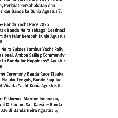
p, Perkuat Persahabatan dan
sikan Banda ke Dunia
Agustus 7,
n–Banda Yacht Race 2026
ak Banda Neira sebagai Destinasi
im dan Jalur Rempah Dunia
Agustus
26
Neira Sukses Sambut Yacht Rally
asional, Ambon Sailing Community:
 to Banda for Happiness”
Agustus
26
me Ceremony Banda Race Dibuka
 Maluku Tengah, Banda Siap Jadi
t Wisata Yacht Dunia
Agustus 6,
t Diplomasi Maritim Indonesia,
ral IX Sambut Sail Darwin–Banda
2026 di Banda Neira
Agustus 6,