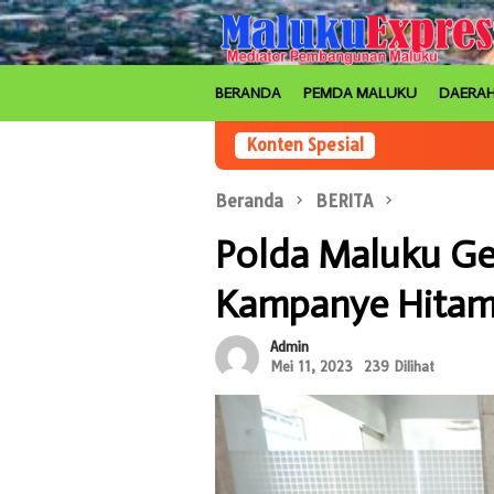
Loncat
ke
konten
BERANDA
PEMDA MALUKU
DAERA
Konten Spesial
Beranda
BERITA
Polda Maluku Ge
Kampanye Hitam
Admin
Mei 11, 2023
239 Dilihat