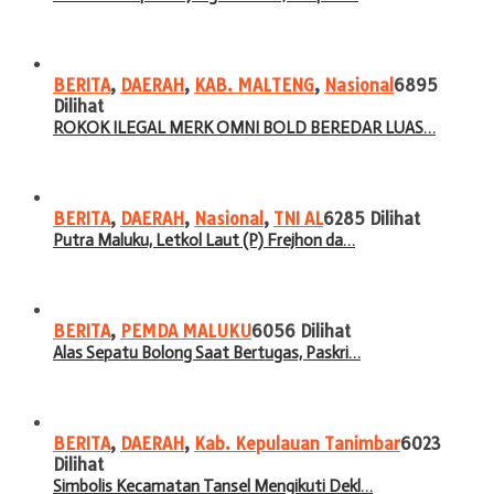
BERITA
,
DAERAH
,
KAB. MALTENG
,
Nasional
6895
Dilihat
ROKOK ILEGAL MERK OMNI BOLD BEREDAR LUAS…
BERITA
,
DAERAH
,
Nasional
,
TNI AL
6285 Dilihat
Putra Maluku, Letkol Laut (P) Frejhon da…
BERITA
,
PEMDA MALUKU
6056 Dilihat
Alas Sepatu Bolong Saat Bertugas, Paskri…
BERITA
,
DAERAH
,
Kab. Kepulauan Tanimbar
6023
Dilihat
Simbolis Kecamatan Tansel Mengikuti Dekl…