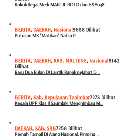
Rokok Ilegal Merk MARTIL BOLD dan H&#038…
BERITA
,
DAERAH
,
Nasional
9688 Dilihat
Putusan MK “Matikan” Nafsu P…
BERITA
,
DAERAH
,
KAB. MALTENG
,
Nasional
8142
Dilihat
Baru Dua Bulan Di Lantik Bapak pejabat D…
BERITA
,
Kab. Kepulauan Tanimbar
7273 Dilihat
Kepala UPP Klas II Saumlaki Menghimbau M…
DAERAH
,
KAB. SBB
7258 Dilihat
Pernah Tampil Di Ajang Nasional, Pimpina…