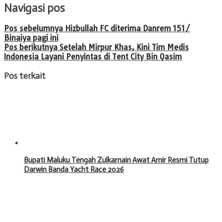
Navigasi pos
Pos sebelumnya
Hizbullah FC diterima Danrem 151/
Binaiya pagi ini
Pos berikutnya
Setelah Mirpur Khas, Kini Tim Medis
Indonesia Layani Penyintas di Tent City Bin Qasim
Pos terkait
Bupati Maluku Tengah Zulkarnain Awat Amir Resmi Tutup
Darwin Banda Yacht Race 2026