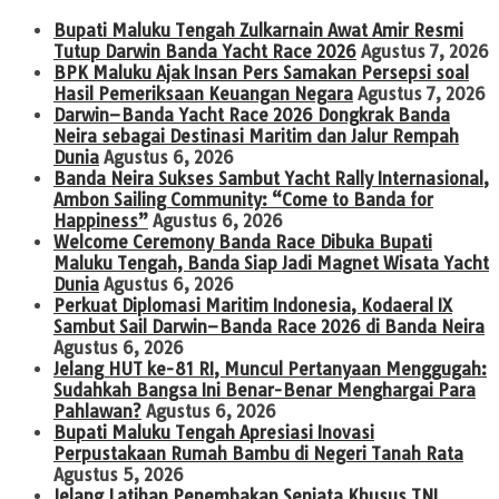
Bupati Maluku Tengah Zulkarnain Awat Amir Resmi
Tutup Darwin Banda Yacht Race 2026
Agustus 7, 2026
BPK Maluku Ajak Insan Pers Samakan Persepsi soal
Hasil Pemeriksaan Keuangan Negara
Agustus 7, 2026
Darwin–Banda Yacht Race 2026 Dongkrak Banda
Neira sebagai Destinasi Maritim dan Jalur Rempah
Dunia
Agustus 6, 2026
Banda Neira Sukses Sambut Yacht Rally Internasional,
Ambon Sailing Community: “Come to Banda for
Happiness”
Agustus 6, 2026
Welcome Ceremony Banda Race Dibuka Bupati
Maluku Tengah, Banda Siap Jadi Magnet Wisata Yacht
Dunia
Agustus 6, 2026
Perkuat Diplomasi Maritim Indonesia, Kodaeral IX
Sambut Sail Darwin–Banda Race 2026 di Banda Neira
Agustus 6, 2026
Jelang HUT ke-81 RI, Muncul Pertanyaan Menggugah:
Sudahkah Bangsa Ini Benar-Benar Menghargai Para
Pahlawan?
Agustus 6, 2026
Bupati Maluku Tengah Apresiasi Inovasi
Perpustakaan Rumah Bambu di Negeri Tanah Rata
Agustus 5, 2026
Jelang Latihan Penembakan Senjata Khusus TNI