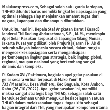
Malukuexpress.com
, Sebagai salah satu garda terdepan,
TNI-AD dituntut harus memiliki tingkat kesiapsiagaan yang
optimal sehingga siap menjalankan amanat tugas dari
negara, kapanpun dan dimanapun dibutuhkan.
Untuk itu, hari ini, Kepala Staf Angkatan Darat (Kasad)
Jenderal TNI Dudung Abdurachman, S.E., M.M., memimpin
Apel Gelar Pasukan terpusat di Lapangan Silang Monas,
Jakarta Pusat yang diikuti oleh Prajurit jajaran TNI AD di
seluruh wilayah Indonesia secara virtual, dalam rangka
mengecek kesiapsiagaan serta mengantisipasi
perkembangan lingkungan strategis, baik lingkup global,
regional, maupun nasional yang berkembang sangat
dinamis dan kompleks.
Di Kodam XVI/Pattimura, kegiatan apel gelar pasukan di
gelar secara virtual terpusat di Mako Yonif R
733/Masariku, Desa Waiheru, Kec Baguala, Kota Ambon,
Rabu (26/10/2022). Apel gelar pasukan ini, memiliki
makna sangat strategis bagi TNI AD, sebagai salah satu
bentuk sederhana untuk mengukur kesiapsiagaan satuan
TNI AD dalam melaksanakan tugas-tugas kita sebagai
bagian integral dari TNI, yang merupakan komponen utama