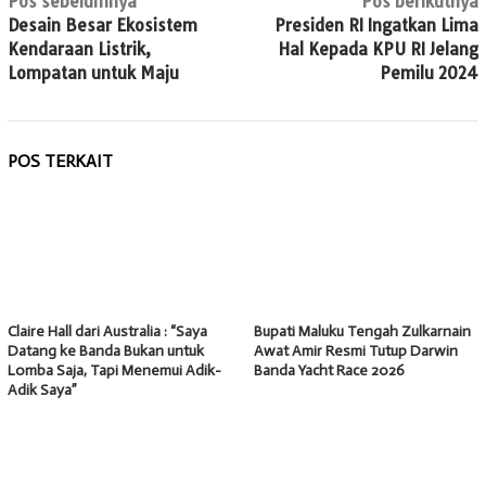
Navigasi
Pos sebelumnya
Pos berikutnya
Desain Besar Ekosistem
Presiden RI Ingatkan Lima
pos
Kendaraan Listrik,
Hal Kepada KPU RI Jelang
Lompatan untuk Maju
Pemilu 2024
POS TERKAIT
Claire Hall dari Australia : “Saya
Bupati Maluku Tengah Zulkarnain
Datang ke Banda Bukan untuk
Awat Amir Resmi Tutup Darwin
Lomba Saja, Tapi Menemui Adik-
Banda Yacht Race 2026
Adik Saya”