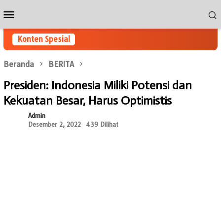
Loncat
Menu
ke
Mobile
konten
Konten Spesial
Beranda
BERITA
Presiden: Indonesia Miliki Potensi dan
Kekuatan Besar, Harus Optimistis
Admin
Desember 2, 2022
439 Dilihat