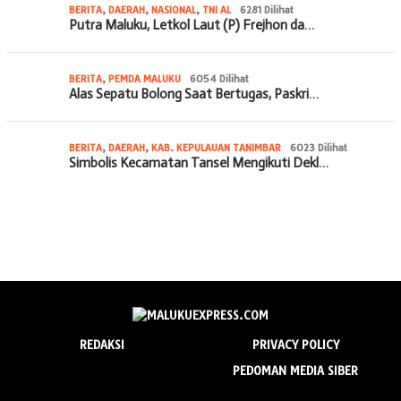
BERITA
,
DAERAH
,
NASIONAL
,
TNI AL
6281 Dilihat
Putra Maluku, Letkol Laut (P) Frejhon da…
BERITA
,
PEMDA MALUKU
6054 Dilihat
Alas Sepatu Bolong Saat Bertugas, Paskri…
BERITA
,
DAERAH
,
KAB. KEPULAUAN TANIMBAR
6023 Dilihat
Simbolis Kecamatan Tansel Mengikuti Dekl…
REDAKSI
PRIVACY POLICY
PEDOMAN MEDIA SIBER