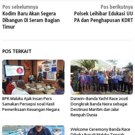
Navigasi
Pos sebelumnya
Pos berikutnya
Kodim Baru Akan Segera
Polsek Leihibar Edukasi UU
pos
Dibangun Di Seram Bagian
PA dan Penghapusan KDRT
Timur
POS TERKAIT
BPK Maluku Ajak Insan Pers
Darwin–Banda Yacht Race 2026
Samakan Persepsi soal Hasil
Dongkrak Banda Neira sebagai
Pemeriksaan Keuangan Negara
Destinasi Maritim dan Jalur
Rempah Dunia
Welcome Ceremony Banda Race
Dibuka Bupati Maluku Tengah,