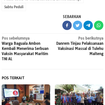
Sabtu Peduli
SEBARKAN
Navigasi
Pos sebelumnya
Pos berikutnya
Warga Baguala Ambon
Danrem Tinjau Pelaksanaan
pos
Kembali Menerima Serbuan
Vaksinasi Massal di Tulehu
Vaksin Masyarakat Maritim
Malteng
TNI AL
POS TERKAIT