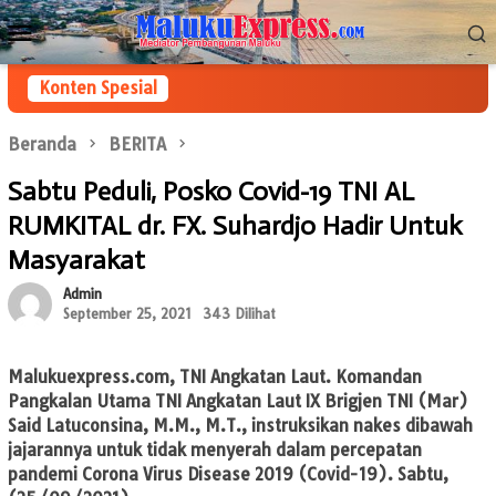
Loncat
Menu
ke
Mobile
konten
Konten Spesial
Beranda
BERITA
Sabtu Peduli, Posko Covid-19 TNI AL
RUMKITAL dr. FX. Suhardjo Hadir Untuk
Masyarakat
Admin
September 25, 2021
343 Dilihat
Malukuexpress.com, TNI Angkatan Laut.
Komandan
Pangkalan Utama TNI Angkatan Laut IX Brigjen TNI (Mar)
Said Latuconsina, M.M., M.T., instruksikan nakes dibawah
jajarannya untuk tidak menyerah dalam percepatan
pandemi Corona Virus Disease 2019 (Covid-19). Sabtu,