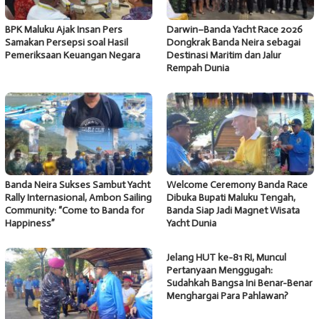
BPK Maluku Ajak Insan Pers
Darwin–Banda Yacht Race 2026
Samakan Persepsi soal Hasil
Dongkrak Banda Neira sebagai
Pemeriksaan Keuangan Negara
Destinasi Maritim dan Jalur
Rempah Dunia
Banda Neira Sukses Sambut Yacht
Welcome Ceremony Banda Race
Rally Internasional, Ambon Sailing
Dibuka Bupati Maluku Tengah,
Community: “Come to Banda for
Banda Siap Jadi Magnet Wisata
Happiness”
Yacht Dunia
Jelang HUT ke-81 RI, Muncul
Pertanyaan Menggugah:
Sudahkah Bangsa Ini Benar-Benar
Menghargai Para Pahlawan?