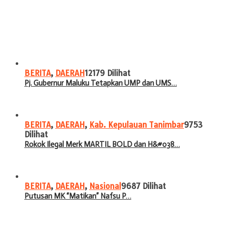
BERITA
,
DAERAH
12179 Dilihat
Pj. Gubernur Maluku Tetapkan UMP dan UMS…
BERITA
,
DAERAH
,
Kab. Kepulauan Tanimbar
9753
Dilihat
Rokok Ilegal Merk MARTIL BOLD dan H&#038…
BERITA
,
DAERAH
,
Nasional
9687 Dilihat
Putusan MK “Matikan” Nafsu P…