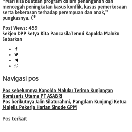
“Mari kita buatkan program dalam penanganan dan
mencegah peningkatan kasus konflik, kasus pemerkosaan
serta kekerasan terhadap perempuan dan anak,”
pungkasnya. (*
Post Views:
459
Sekjen DPP Setya Kita Pancasila
Temui Kapolda Maluku
Sebarkan
Navigasi pos
Pos sebelumnya
Kapolda Maluku Terima Kunjungan
Komisaris Utama PT ASABRI
Pos berikutnya
Jalin Silaturahmi, Pangdam Kunjungi Ketua
Majelis Pekerja Harian Sinode GPM
Pos terkait