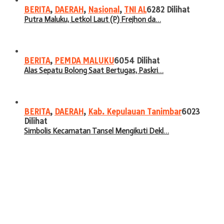
BERITA
,
DAERAH
,
Nasional
,
TNI AL
6282 Dilihat
Putra Maluku, Letkol Laut (P) Frejhon da…
BERITA
,
PEMDA MALUKU
6054 Dilihat
Alas Sepatu Bolong Saat Bertugas, Paskri…
BERITA
,
DAERAH
,
Kab. Kepulauan Tanimbar
6023
Dilihat
Simbolis Kecamatan Tansel Mengikuti Dekl…