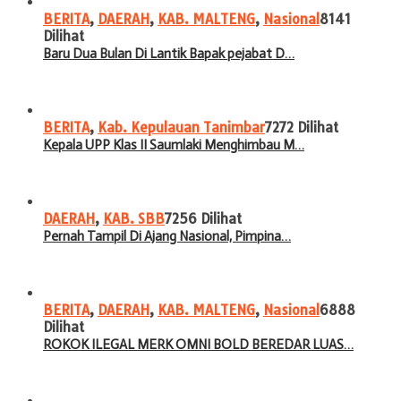
BERITA
,
DAERAH
,
KAB. MALTENG
,
Nasional
8141
Dilihat
Baru Dua Bulan Di Lantik Bapak pejabat D…
BERITA
,
Kab. Kepulauan Tanimbar
7272 Dilihat
Kepala UPP Klas II Saumlaki Menghimbau M…
DAERAH
,
KAB. SBB
7256 Dilihat
Pernah Tampil Di Ajang Nasional, Pimpina…
BERITA
,
DAERAH
,
KAB. MALTENG
,
Nasional
6888
Dilihat
ROKOK ILEGAL MERK OMNI BOLD BEREDAR LUAS…