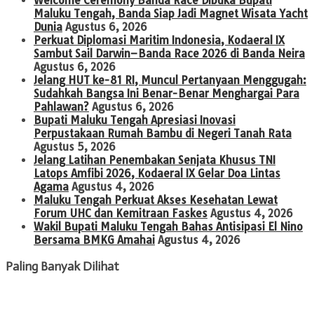
Welcome Ceremony Banda Race Dibuka Bupati
Maluku Tengah, Banda Siap Jadi Magnet Wisata Yacht
Dunia
Agustus 6, 2026
Perkuat Diplomasi Maritim Indonesia, Kodaeral IX
Sambut Sail Darwin–Banda Race 2026 di Banda Neira
Agustus 6, 2026
Jelang HUT ke-81 RI, Muncul Pertanyaan Menggugah:
Sudahkah Bangsa Ini Benar-Benar Menghargai Para
Pahlawan?
Agustus 6, 2026
Bupati Maluku Tengah Apresiasi Inovasi
Perpustakaan Rumah Bambu di Negeri Tanah Rata
Agustus 5, 2026
Jelang Latihan Penembakan Senjata Khusus TNI
Latops Amfibi 2026, Kodaeral IX Gelar Doa Lintas
Agama
Agustus 4, 2026
Maluku Tengah Perkuat Akses Kesehatan Lewat
Forum UHC dan Kemitraan Faskes
Agustus 4, 2026
Wakil Bupati Maluku Tengah Bahas Antisipasi El Nino
Bersama BMKG Amahai
Agustus 4, 2026
Paling Banyak Dilihat