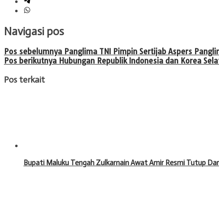
Navigasi pos
Pos sebelumnya
Panglima TNI Pimpin Sertijab Aspers Pangli
Pos berikutnya
Hubungan Republik Indonesia dan Korea Sel
Pos terkait
Bupati Maluku Tengah Zulkarnain Awat Amir Resmi Tutup Da