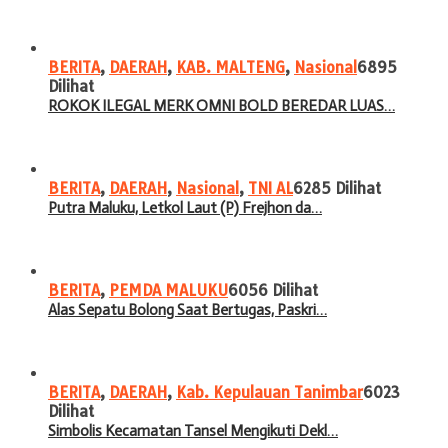
BERITA
,
DAERAH
,
KAB. MALTENG
,
Nasional
6895
Dilihat
ROKOK ILEGAL MERK OMNI BOLD BEREDAR LUAS…
BERITA
,
DAERAH
,
Nasional
,
TNI AL
6285 Dilihat
Putra Maluku, Letkol Laut (P) Frejhon da…
BERITA
,
PEMDA MALUKU
6056 Dilihat
Alas Sepatu Bolong Saat Bertugas, Paskri…
BERITA
,
DAERAH
,
Kab. Kepulauan Tanimbar
6023
Dilihat
Simbolis Kecamatan Tansel Mengikuti Dekl…