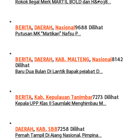
Rokok Ilegal Merk MARTIL BOLD dan H&#038…
BERITA
,
DAERAH
,
Nasional
9688 Dilihat
Putusan MK “Matikan” Nafsu P…
BERITA
,
DAERAH
,
KAB. MALTENG
,
Nasional
8142
Dilihat
Baru Dua Bulan Di Lantik Bapak pejabat D…
BERITA
,
Kab. Kepulauan Tanimbar
7273 Dilihat
Kepala UPP Klas II Saumlaki Menghimbau M…
DAERAH
,
KAB. SBB
7258 Dilihat
Pernah Tampil Di Ajang Nasional, Pimpina…