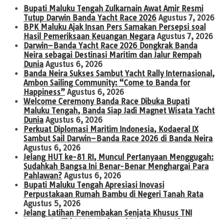
Bupati Maluku Tengah Zulkarnain Awat Amir Resmi
Tutup Darwin Banda Yacht Race 2026
Agustus 7, 2026
BPK Maluku Ajak Insan Pers Samakan Persepsi soal
Hasil Pemeriksaan Keuangan Negara
Agustus 7, 2026
Darwin–Banda Yacht Race 2026 Dongkrak Banda
Neira sebagai Destinasi Maritim dan Jalur Rempah
Dunia
Agustus 6, 2026
Banda Neira Sukses Sambut Yacht Rally Internasional,
Ambon Sailing Community: “Come to Banda for
Happiness”
Agustus 6, 2026
Welcome Ceremony Banda Race Dibuka Bupati
Maluku Tengah, Banda Siap Jadi Magnet Wisata Yacht
Dunia
Agustus 6, 2026
Perkuat Diplomasi Maritim Indonesia, Kodaeral IX
Sambut Sail Darwin–Banda Race 2026 di Banda Neira
Agustus 6, 2026
Jelang HUT ke-81 RI, Muncul Pertanyaan Menggugah:
Sudahkah Bangsa Ini Benar-Benar Menghargai Para
Pahlawan?
Agustus 6, 2026
Bupati Maluku Tengah Apresiasi Inovasi
Perpustakaan Rumah Bambu di Negeri Tanah Rata
Agustus 5, 2026
Jelang Latihan Penembakan Senjata Khusus TNI