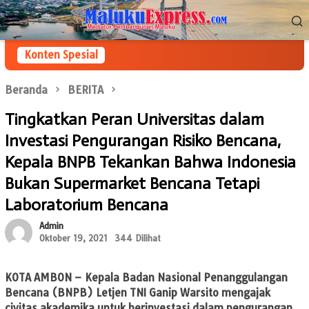
Loncat
Menu
ke
Mobile
konten
Konten Spesial
Beranda
BERITA
Tingkatkan Peran Universitas dalam
Investasi Pengurangan Risiko Bencana,
Kepala BNPB Tekankan Bahwa Indonesia
Bukan Supermarket Bencana Tetapi
Laboratorium Bencana
Admin
Oktober 19, 2021
344 Dilihat
KOTA AMBON –
Kepala Badan Nasional Penanggulangan
Bencana (BNPB) Letjen TNI Ganip Warsito mengajak
civitas akademika untuk berinvestasi dalam pengurangan