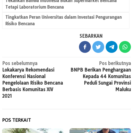
Tekankan Bahwa Indonesia Bukan Supermarket Bencana
Tetapi Laboratorium Bencana
Tingkatkan Peran Universitas dalam Investasi Pengurangan
Risiko Bencana
SEBARKAN
Navigasi
Pos sebelumnya
Pos berikutnya
Lokakarya Rekomendasi
BNPB Berikan Penghargaan
pos
Konferensi Nasional
Kepada 44 Komunitas
Pengelolaan Risiko Bencana
Peduli Sungai Provinsi
Berbasis Komunitas XIV
Maluku
2021
POS TERKAIT