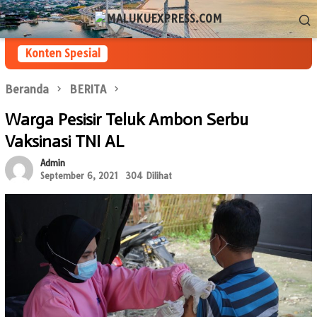
Loncat
Menu
ke
Mobile
konten
Konten Spesial
Beranda
BERITA
Warga Pesisir Teluk Ambon Serbu
Vaksinasi TNI AL
Admin
September 6, 2021
304 Dilihat