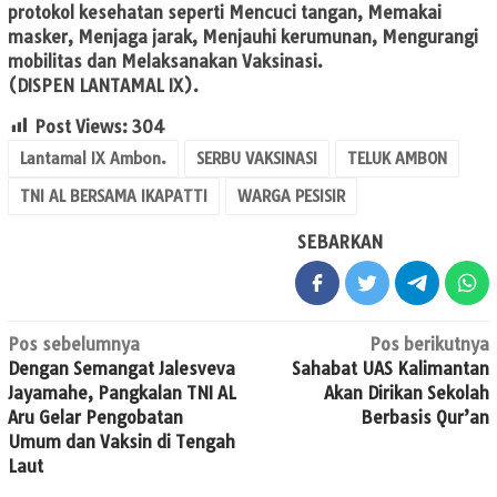
protokol kesehatan seperti Mencuci tangan, Memakai
masker, Menjaga jarak, Menjauhi kerumunan, Mengurangi
mobilitas dan Melaksanakan Vaksinasi.
(DISPEN LANTAMAL IX).
Post Views:
304
Lantamal IX Ambon.
SERBU VAKSINASI
TELUK AMBON
TNI AL BERSAMA IKAPATTI
WARGA PESISIR
SEBARKAN
Navigasi
Pos sebelumnya
Pos berikutnya
Dengan Semangat Jalesveva
Sahabat UAS Kalimantan
pos
Jayamahe, Pangkalan TNI AL
Akan Dirikan Sekolah
Aru Gelar Pengobatan
Berbasis Qur’an
Umum dan Vaksin di Tengah
Laut