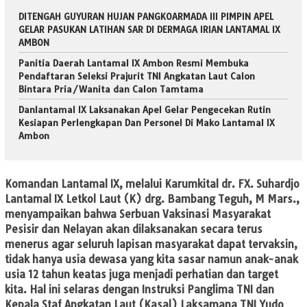
DITENGAH GUYURAN HUJAN PANGKOARMADA III PIMPIN APEL
GELAR PASUKAN LATIHAN SAR DI DERMAGA IRIAN LANTAMAL IX
AMBON
Panitia Daerah Lantamal IX Ambon Resmi Membuka
Pendaftaran Seleksi Prajurit TNI Angkatan Laut Calon
Bintara Pria/Wanita dan Calon Tamtama
Danlantamal IX Laksanakan Apel Gelar Pengecekan Rutin
Kesiapan Perlengkapan Dan Personel Di Mako Lantamal IX
Ambon
Komandan Lantamal IX, melalui Karumkital dr. FX. Suhardjo
Lantamal IX Letkol Laut (K) drg. Bambang Teguh, M Mars.,
menyampaikan bahwa Serbuan Vaksinasi Masyarakat
Pesisir dan Nelayan akan dilaksanakan secara terus
menerus agar seluruh lapisan masyarakat dapat tervaksin,
tidak hanya usia dewasa yang kita sasar namun anak-anak
usia 12 tahun keatas juga menjadi perhatian dan target
kita. Hal ini selaras dengan Instruksi Panglima TNI dan
Kepala Staf Angkatan Laut (Kasal) Laksamana TNI Yudo