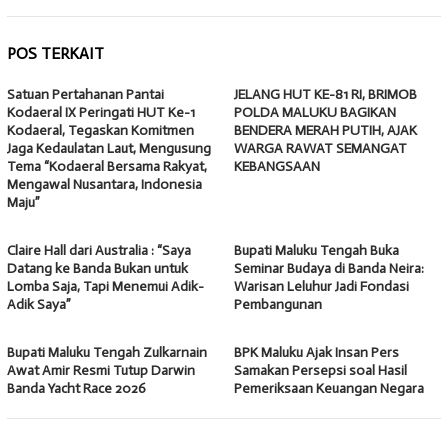
POS TERKAIT
Satuan Pertahanan Pantai
JELANG HUT KE-81 RI, BRIMOB
Kodaeral IX Peringati HUT Ke-1
POLDA MALUKU BAGIKAN
Kodaeral, Tegaskan Komitmen
BENDERA MERAH PUTIH, AJAK
Jaga Kedaulatan Laut, Mengusung
WARGA RAWAT SEMANGAT
Tema “Kodaeral Bersama Rakyat,
KEBANGSAAN
Mengawal Nusantara, Indonesia
Maju”
Claire Hall dari Australia : “Saya
Bupati Maluku Tengah Buka
Datang ke Banda Bukan untuk
Seminar Budaya di Banda Neira:
Lomba Saja, Tapi Menemui Adik-
Warisan Leluhur Jadi Fondasi
Adik Saya”
Pembangunan
Bupati Maluku Tengah Zulkarnain
BPK Maluku Ajak Insan Pers
Awat Amir Resmi Tutup Darwin
Samakan Persepsi soal Hasil
Banda Yacht Race 2026
Pemeriksaan Keuangan Negara