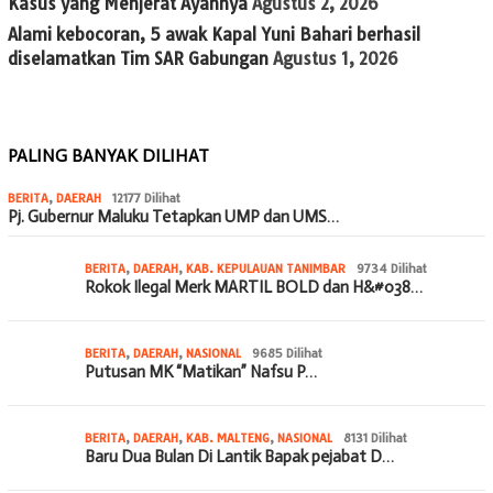
Kasus yang Menjerat Ayahnya
Agustus 2, 2026
Alami kebocoran, 5 awak Kapal Yuni Bahari berhasil
diselamatkan Tim SAR Gabungan
Agustus 1, 2026
PALING BANYAK DILIHAT
BERITA
,
DAERAH
12177 Dilihat
Pj. Gubernur Maluku Tetapkan UMP dan UMS…
BERITA
,
DAERAH
,
KAB. KEPULAUAN TANIMBAR
9734 Dilihat
Rokok Ilegal Merk MARTIL BOLD dan H&#038…
BERITA
,
DAERAH
,
NASIONAL
9685 Dilihat
Putusan MK “Matikan” Nafsu P…
BERITA
,
DAERAH
,
KAB. MALTENG
,
NASIONAL
8131 Dilihat
Baru Dua Bulan Di Lantik Bapak pejabat D…