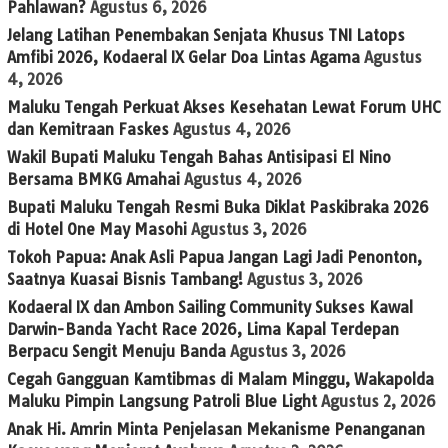
Pahlawan?
Agustus 6, 2026
Jelang Latihan Penembakan Senjata Khusus TNI Latops
Amfibi 2026, Kodaeral IX Gelar Doa Lintas Agama
Agustus
4, 2026
Maluku Tengah Perkuat Akses Kesehatan Lewat Forum UHC
dan Kemitraan Faskes
Agustus 4, 2026
Wakil Bupati Maluku Tengah Bahas Antisipasi El Nino
Bersama BMKG Amahai
Agustus 4, 2026
Bupati Maluku Tengah Resmi Buka Diklat Paskibraka 2026
di Hotel One May Masohi
Agustus 3, 2026
Tokoh Papua: Anak Asli Papua Jangan Lagi Jadi Penonton,
Saatnya Kuasai Bisnis Tambang!
Agustus 3, 2026
Kodaeral IX dan Ambon Sailing Community Sukses Kawal
Darwin-Banda Yacht Race 2026, Lima Kapal Terdepan
Berpacu Sengit Menuju Banda
Agustus 3, 2026
Cegah Gangguan Kamtibmas di Malam Minggu, Wakapolda
Maluku Pimpin Langsung Patroli Blue Light
Agustus 2, 2026
Anak Hi. Amrin Minta Penjelasan Mekanisme Penanganan