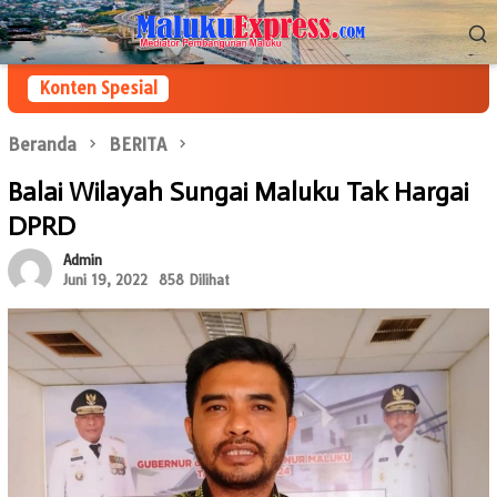
Loncat
Menu
ke
Mobile
konten
Konten Spesial
Beranda
BERITA
Balai Wilayah Sungai Maluku Tak Hargai
DPRD
Admin
Juni 19, 2022
858 Dilihat