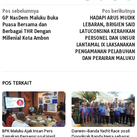
Navigasi
Pos sebelumnya
Pos berikutnya
GP NasDem Maluku Buka
HADAPI ARUS MUDIK
pos
Puasa Bersama dan
LEBARAN, BRIGJEN SAID
Berbagai THR Dengan
LATUCONSINA KERAHKAN
Millenial Kota Ambon
PERSONEL DAN UNSUR
LANTAMAL IX LAKSANAKAN
PENGAMANAN PELABUHAN
DAN PERAIRAN MALUKU
POS TERKAIT
BPK Maluku Ajak Insan Pers
Darwin–Banda Yacht Race 2026
Samakan Persepsi soal Hasil
Dongkrak Banda Neira sebagai