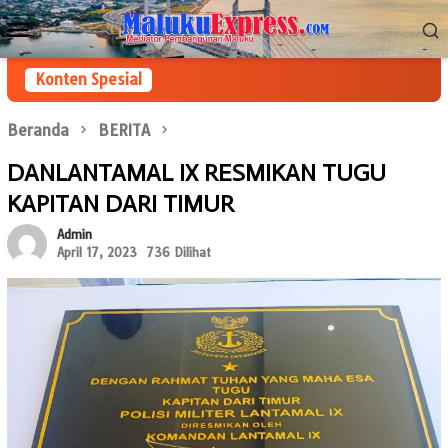
Loncat
Menu
ke
Mobile
konten
Konten Spesial
Beranda
BERITA
DANLANTAMAL IX RESMIKAN TUGU
KAPITAN DARI TIMUR
Admin
April 17, 2023
736 Dilihat