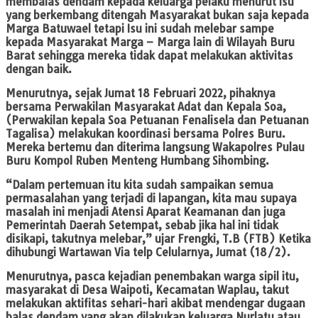
membalas dendam kepada keluarga pelaku menurut Isu
yang berkembang ditengah Masyarakat bukan saja kepada
Marga Batuwael tetapi Isu ini sudah melebar sampe
kepada Masyarakat Marga – Marga lain di Wilayah Buru
Barat sehingga mereka tidak dapat melakukan aktivitas
dengan baik.
Menurutnya, sejak Jumat 18 Februari 2022, pihaknya
bersama Perwakilan Masyarakat Adat dan Kepala Soa,
(Perwakilan kepala Soa Petuanan Fenalisela dan Petuanan
Tagalisa) melakukan koordinasi bersama Polres Buru.
Mereka bertemu dan diterima langsung Wakapolres Pulau
Buru Kompol Ruben Menteng Humbang Sihombing.
“Dalam pertemuan itu kita sudah sampaikan semua
permasalahan yang terjadi di lapangan, kita mau supaya
masalah ini menjadi Atensi Aparat Keamanan dan juga
Pemerintah Daerah Setempat, sebab jika hal ini tidak
disikapi, takutnya melebar,” ujar Frengki, T.B (FTB) Ketika
dihubungi Wartawan Via telp Celularnya, Jumat (18/2).
Menurutnya, pasca kejadian penembakan warga sipil itu,
masyarakat di Desa Waipoti, Kecamatan Waplau, takut
melakukan aktifitas sehari-hari akibat mendengar dugaan
balas dendam yang akan dilakukan keluarga Nurlatu atau