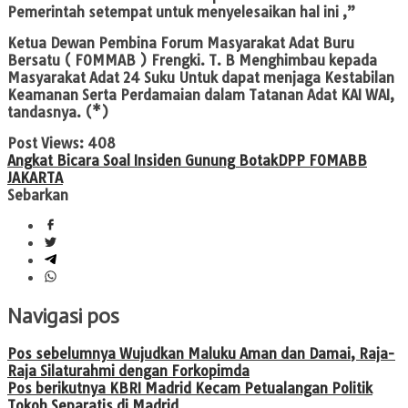
Pemerintah setempat untuk menyelesaikan hal ini ,”
Ketua Dewan Pembina Forum Masyarakat Adat Buru
Bersatu ( FOMMAB ) Frengki. T. B Menghimbau kepada
Masyarakat Adat 24 Suku Untuk dapat menjaga Kestabilan
Keamanan Serta Perdamaian dalam Tatanan Adat KAI WAI,
tandasnya. (*)
Post Views:
408
Angkat Bicara Soal Insiden Gunung Botak
DPP FOMABB
JAKARTA
Sebarkan
Navigasi pos
Pos sebelumnya
Wujudkan Maluku Aman dan Damai, Raja-
Raja Silaturahmi dengan Forkopimda
Pos berikutnya
KBRI Madrid Kecam Petualangan Politik
Tokoh Separatis di Madrid