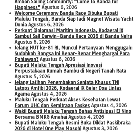
Ambon Sailing Community: “Come to Banda for
Happiness”
Agustus 6, 2026
Welcome Ceremony Banda Race Dibuka Bupati
Maluku Tengah, Banda Siap Jadi Magnet Wisata Yacht
Dunia
Agustus 6, 2026
Perkuat Diplomasi Maritim Indonesia, Kodaeral IX
Sambut Sail Darwin–Banda Race 2026 di Banda Neira
Agustus 6, 2026
Jelang HUT ke-81 RI, Muncul Pertanyaan Menggugah:
Sudahkah Bangsa Ini Benar-Benar Menghargai Para
Pahlawan?
Agustus 6, 2026
Bupati Maluku Tengah Apresiasi Inovasi
Perpustakaan Rumah Bambu di Negeri Tanah Rata
Agustus 5, 2026
Jelang Latihan Penembakan Senjata Khusus TNI
Latops Amfibi 2026, Kodaeral IX Gelar Doa Lintas
Agama
Agustus 4, 2026
Maluku Tengah Perkuat Akses Kesehatan Lewat
Forum UHC dan Kemitraan Faskes
Agustus 4, 2026
Wakil Bupati Maluku Tengah Bahas Antisipasi El Nino
Bersama BMKG Amahai
Agustus 4, 2026
Bupati Maluku Tengah Resmi Buka Diklat Paskibraka
2026 di Hotel One May Masohi
Agustus 3, 2026