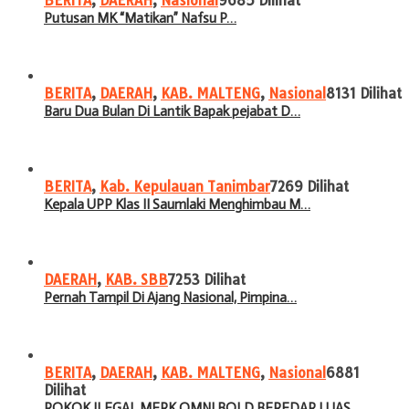
BERITA
,
DAERAH
,
Nasional
9685 Dilihat
Putusan MK “Matikan” Nafsu P…
BERITA
,
DAERAH
,
KAB. MALTENG
,
Nasional
8131 Dilihat
Baru Dua Bulan Di Lantik Bapak pejabat D…
BERITA
,
Kab. Kepulauan Tanimbar
7269 Dilihat
Kepala UPP Klas II Saumlaki Menghimbau M…
DAERAH
,
KAB. SBB
7253 Dilihat
Pernah Tampil Di Ajang Nasional, Pimpina…
BERITA
,
DAERAH
,
KAB. MALTENG
,
Nasional
6881
Dilihat
ROKOK ILEGAL MERK OMNI BOLD BEREDAR LUAS…