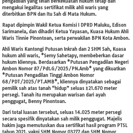
pengadilan yang telah berkekuatan hukum tetap dan
mengakui legalitas sertifikat milik ahli waris yang
diterbitkan BPN dan Itu Sah di Mata Hukum.
Rapat dipimpin Wakil Ketua Komisi I DPRD Maluku, Edison
Sarimanela, dan dihadiri Ketua Yayasan, Kuasa Hukum Ahli
Waris Tinnie Pinontoan, serta perwakilan BPN Kota Ambon.
Ahli Waris Kantongi Putusan Inkrah dan 2 SHM Sah, Kuasa
hukum ahli waris, *Semy Sahetapy, membeberkan dasar
hukum kliennya. Berdasarkan *Putusan Pengadilan Negeri
Ambon Nomor 87/Pdt.G/2025/PN.Amb* yang dikuatkan
*Putusan Pengadilan Tinggi Ambon Nomor
68/PDT/2025/PT.AMB*, kliennya dinyatakan sebagai
pemilik sah atas tanah “hidup” seluas ±21.670 meter
persegi. Tanah itu merupakan warisan dari ayah
penggugat, Benny Pinontoan.
Dari total luasan tersebut, seluas 14.025 meter persegi
secara spesifik dinyatakan sah milik penggugat. Majelis
hakim juga memutuskan dua sertifikat hasil program PTSL
tahun 2021, yakni SHM Nomor 03277 dan SHM Nomor