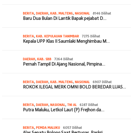
BERITA
,
DAERAH
,
KAB. MALTENG
,
NASIONAL
8146 Dilihat
Baru Dua Bulan Di Lantik Bapak pejabat D…
BERITA
,
KAB. KEPULAUAN TANIMBAR
7275 Dilihat
Kepala UPP Klas II Saumlaki Menghimbau M…
DAERAH
,
KAB. SBB
7264 Dilihat
Pernah Tampil Di Ajang Nasional, Pimpina…
BERITA
,
DAERAH
,
KAB. MALTENG
,
NASIONAL
6907 Dilihat
ROKOK ILEGAL MERK OMNI BOLD BEREDAR LUAS…
BERITA
,
DAERAH
,
NASIONAL
,
TNI AL
6287 Dilihat
Putra Maluku, Letkol Laut (P) Frejhon da…
BERITA
,
PEMDA MALUKU
6057 Dilihat
Alas Sepatu Bolong Saat Bertugas, Paskri…