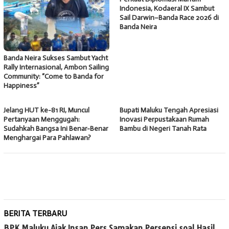
Indonesia, Kodaeral IX Sambut
Sail Darwin–Banda Race 2026 di
Banda Neira
Banda Neira Sukses Sambut Yacht
Rally Internasional, Ambon Sailing
Community: “Come to Banda for
Happiness”
Jelang HUT ke-81 RI, Muncul
Bupati Maluku Tengah Apresiasi
Pertanyaan Menggugah:
Inovasi Perpustakaan Rumah
Sudahkah Bangsa Ini Benar-Benar
Bambu di Negeri Tanah Rata
Menghargai Para Pahlawan?
BERITA TERBARU
BPK Maluku Ajak Insan Pers Samakan Persepsi soal Hasil