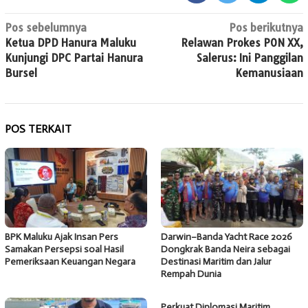
Navigasi
Pos sebelumnya
Pos berikutnya
Ketua DPD Hanura Maluku
Relawan Prokes PON XX,
pos
Kunjungi DPC Partai Hanura
Salerus: Ini Panggilan
Bursel
Kemanusiaan
POS TERKAIT
BPK Maluku Ajak Insan Pers
Darwin–Banda Yacht Race 2026
Samakan Persepsi soal Hasil
Dongkrak Banda Neira sebagai
Pemeriksaan Keuangan Negara
Destinasi Maritim dan Jalur
Rempah Dunia
Perkuat Diplomasi Maritim