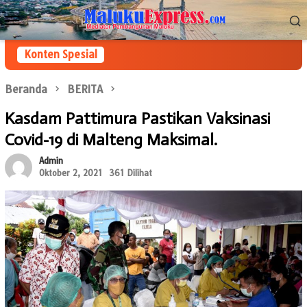
Loncat
Menu
ke
Mobile
konten
Konten Spesial
Beranda
BERITA
Kasdam Pattimura Pastikan Vaksinasi
Covid-19 di Malteng Maksimal.
Admin
Oktober 2, 2021
361 Dilihat