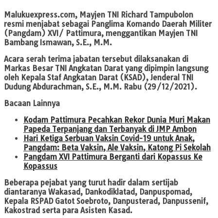
Malukuexpress.com
, Mayjen TNI Richard Tampubolon
resmi menjabat sebagai Panglima Komando Daerah Militer
(Pangdam) XVI/ Pattimura, menggantikan Mayjen TNI
Bambang Ismawan, S.E., M.M.
Acara serah terima jabatan tersebut dilaksanakan di
Markas Besar TNI Angkatan Darat yang dipimpin langsung
oleh Kepala Staf Angkatan Darat (KSAD), Jenderal TNI
Dudung Abdurachman, S.E., M.M. Rabu (29/12/2021).
Bacaan Lainnya
Kodam Pattimura Pecahkan Rekor Dunia Muri Makan
Papeda Terpanjang dan Terbanyak di JMP Ambon
Hari Ketiga Serbuan Vaksin Covid-19 untuk Anak,
Pangdam: Beta Vaksin, Ale Vaksin, Katong Pi Sekolah
Pangdam XVI Pattimura Berganti dari Kopassus Ke
Kopassus
Beberapa pejabat yang turut hadir dalam sertijab
diantaranya Wakasad, Dankodiklatad, Danpuspomad,
Kepala RSPAD Gatot Soebroto, Danpusterad, Danpussenif,
Kakostrad serta para Asisten Kasad.