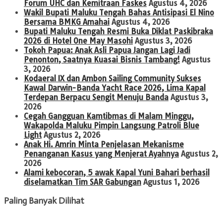
Forum UHC dan Kemitraan Faskes
Agustus 4, 2026
Wakil Bupati Maluku Tengah Bahas Antisipasi El Nino
Bersama BMKG Amahai
Agustus 4, 2026
Bupati Maluku Tengah Resmi Buka Diklat Paskibraka
2026 di Hotel One May Masohi
Agustus 3, 2026
Tokoh Papua: Anak Asli Papua Jangan Lagi Jadi
Penonton, Saatnya Kuasai Bisnis Tambang!
Agustus
3, 2026
Kodaeral IX dan Ambon Sailing Community Sukses
Kawal Darwin-Banda Yacht Race 2026, Lima Kapal
Terdepan Berpacu Sengit Menuju Banda
Agustus 3,
2026
Cegah Gangguan Kamtibmas di Malam Minggu,
Wakapolda Maluku Pimpin Langsung Patroli Blue
Light
Agustus 2, 2026
Anak Hi. Amrin Minta Penjelasan Mekanisme
Penanganan Kasus yang Menjerat Ayahnya
Agustus 2,
2026
Alami kebocoran, 5 awak Kapal Yuni Bahari berhasil
diselamatkan Tim SAR Gabungan
Agustus 1, 2026
Paling Banyak Dilihat