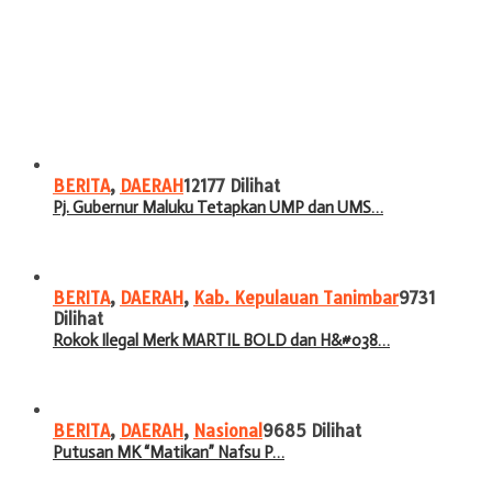
BERITA
,
DAERAH
12177 Dilihat
Pj. Gubernur Maluku Tetapkan UMP dan UMS…
BERITA
,
DAERAH
,
Kab. Kepulauan Tanimbar
9731
Dilihat
Rokok Ilegal Merk MARTIL BOLD dan H&#038…
BERITA
,
DAERAH
,
Nasional
9685 Dilihat
Putusan MK “Matikan” Nafsu P…