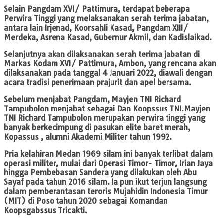
Selain Pangdam XVI/ Pattimura, terdapat beberapa
Perwira Tinggi yang melaksanakan serah terima jabatan,
antara lain Irjenad, Koorsahli Kasad, Pangdam XIII/
Merdeka, Asrena Kasad, Gubernur Akmil, dan Kadislaikad.
Selanjutnya akan dilaksanakan serah terima jabatan di
Markas Kodam XVI/ Pattimura, Ambon, yang rencana akan
dilaksanakan pada tanggal 4 Januari 2022, diawali dengan
acara tradisi penerimaan prajurit dan apel bersama.
Sebelum menjabat Pangdam, Mayjen TNI Richard
Tampubolon menjabat sebagai Dan Koopssus TNI.Mayjen
TNI Richard Tampubolon merupakan perwira tinggi yang
banyak berkecimpung di pasukan elite baret merah,
Kopassus , alumni Akademi Militer tahun 1992.
Pria kelahiran Medan 1969 silam ini banyak terlibat dalam
operasi militer, mulai dari Operasi Timor- Timor, Irian Jaya
hingga Pembebasan Sandera yang dilakukan oleh Abu
Sayaf pada tahun 2016 silam. Ia pun ikut terjun langsung
dalam pemberantasan teroris Mujahidin Indonesia Timur
(MIT) di Poso tahun 2020 sebagai Komandan
Koopsgabssus Tricakti.