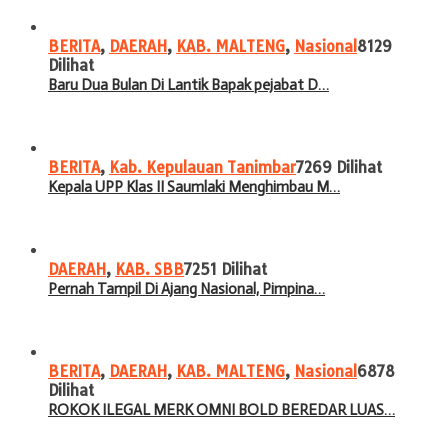
BERITA
,
DAERAH
,
KAB. MALTENG
,
Nasional
8129
Dilihat
Baru Dua Bulan Di Lantik Bapak pejabat D…
BERITA
,
Kab. Kepulauan Tanimbar
7269 Dilihat
Kepala UPP Klas II Saumlaki Menghimbau M…
DAERAH
,
KAB. SBB
7251 Dilihat
Pernah Tampil Di Ajang Nasional, Pimpina…
BERITA
,
DAERAH
,
KAB. MALTENG
,
Nasional
6878
Dilihat
ROKOK ILEGAL MERK OMNI BOLD BEREDAR LUAS…