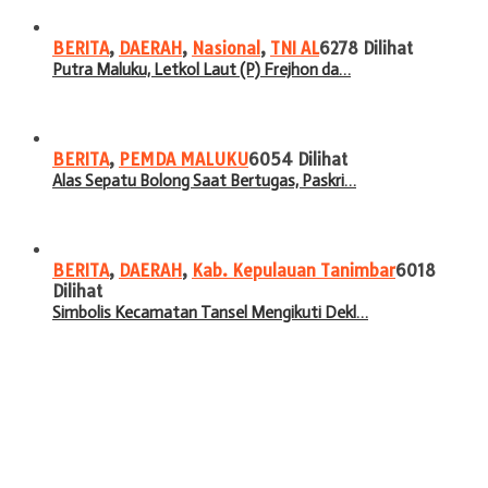
BERITA
,
DAERAH
,
Nasional
,
TNI AL
6278 Dilihat
Putra Maluku, Letkol Laut (P) Frejhon da…
BERITA
,
PEMDA MALUKU
6054 Dilihat
Alas Sepatu Bolong Saat Bertugas, Paskri…
BERITA
,
DAERAH
,
Kab. Kepulauan Tanimbar
6018
Dilihat
Simbolis Kecamatan Tansel Mengikuti Dekl…