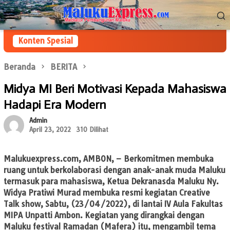
Loncat
Menu
ke
Mobile
konten
Konten Spesial
Beranda
BERITA
Midya MI Beri Motivasi Kepada Mahasiswa
Hadapi Era Modern
Admin
April 23, 2022
310 Dilihat
Malukuexpress.com, AMBON,
– Berkomitmen membuka
ruang untuk berkolaborasi dengan anak-anak muda Maluku
termasuk para mahasiswa, Ketua Dekranasda Maluku Ny.
Widya Pratiwi Murad membuka resmi kegiatan Creative
Talk show, Sabtu, (23/04/2022), di lantai IV Aula Fakultas
MIPA Unpatti Ambon. Kegiatan yang dirangkai dengan
Maluku festival Ramadan (Mafera) itu, mengambil tema