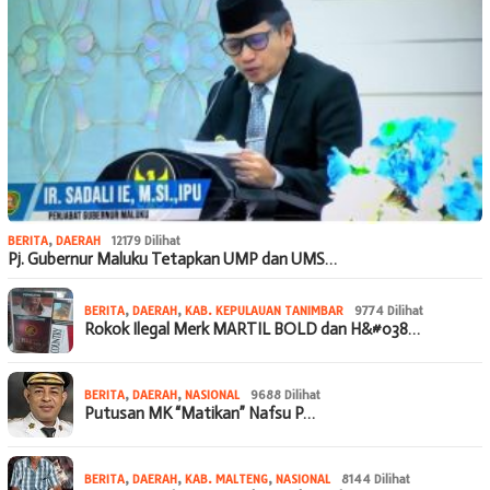
BERITA
,
DAERAH
12179 Dilihat
Pj. Gubernur Maluku Tetapkan UMP dan UMS…
BERITA
,
DAERAH
,
KAB. KEPULAUAN TANIMBAR
9774 Dilihat
Rokok Ilegal Merk MARTIL BOLD dan H&#038…
BERITA
,
DAERAH
,
NASIONAL
9688 Dilihat
Putusan MK “Matikan” Nafsu P…
BERITA
,
DAERAH
,
KAB. MALTENG
,
NASIONAL
8144 Dilihat