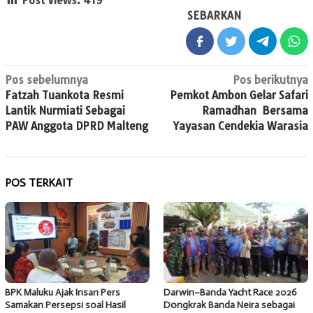
Post Views:
419
SEBARKAN
Navigasi
Pos sebelumnya
Pos berikutnya
Fatzah Tuankota Resmi
Pemkot Ambon Gelar Safari
pos
Lantik Nurmiati Sebagai
Ramadhan Bersama
PAW Anggota DPRD Malteng
Yayasan Cendekia Warasia
POS TERKAIT
BPK Maluku Ajak Insan Pers
Darwin–Banda Yacht Race 2026
Samakan Persepsi soal Hasil
Dongkrak Banda Neira sebagai