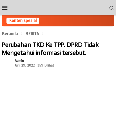
Loncat
Menu
ke
Mobile
konten
Konten Spesial
Beranda
BERITA
Perubahan TKD Ke TPP. DPRD Tidak
Mengetahui informasi tersebut.
Admin
Juni 29, 2022
359 Dilihat