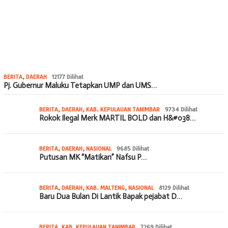
BERITA
,
DAERAH
12177 Dilihat
Pj. Gubernur Maluku Tetapkan UMP dan UMS…
BERITA
,
DAERAH
,
KAB. KEPULAUAN TANIMBAR
9734 Dilihat
Rokok Ilegal Merk MARTIL BOLD dan H&#038…
BERITA
,
DAERAH
,
NASIONAL
9685 Dilihat
Putusan MK “Matikan” Nafsu P…
BERITA
,
DAERAH
,
KAB. MALTENG
,
NASIONAL
8129 Dilihat
Baru Dua Bulan Di Lantik Bapak pejabat D…
BERITA
,
KAB. KEPULAUAN TANIMBAR
7269 Dilihat