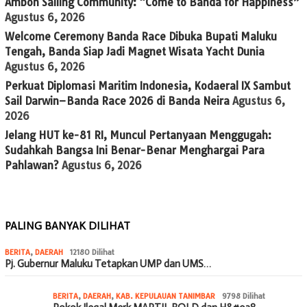
Ambon Sailing Community: “Come to Banda for Happiness”
Agustus 6, 2026
Welcome Ceremony Banda Race Dibuka Bupati Maluku
Tengah, Banda Siap Jadi Magnet Wisata Yacht Dunia
Agustus 6, 2026
Perkuat Diplomasi Maritim Indonesia, Kodaeral IX Sambut
Sail Darwin–Banda Race 2026 di Banda Neira
Agustus 6,
2026
Jelang HUT ke-81 RI, Muncul Pertanyaan Menggugah:
Sudahkah Bangsa Ini Benar-Benar Menghargai Para
Pahlawan?
Agustus 6, 2026
PALING BANYAK DILIHAT
BERITA
,
DAERAH
12180 Dilihat
Pj. Gubernur Maluku Tetapkan UMP dan UMS…
BERITA
,
DAERAH
,
KAB. KEPULAUAN TANIMBAR
9798 Dilihat