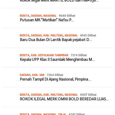
Rokok Ilegal Merk MARTIL BOLD dan H&#038…
BERITA
,
DAERAH
,
NASIONAL
9688 Dilihat
Putusan MK “Matikan” Nafsu P…
BERITA
,
DAERAH
,
KAB. MALTENG
,
NASIONAL
8145 Dilihat
Baru Dua Bulan Di Lantik Bapak pejabat D…
BERITA
,
KAB. KEPULAUAN TANIMBAR
7274 Dilihat
Kepala UPP Klas II Saumlaki Menghimbau M…
DAERAH
,
KAB. SBB
7264 Dilihat
Pernah Tampil Di Ajang Nasional, Pimpina…
BERITA
,
DAERAH
,
KAB. MALTENG
,
NASIONAL
6907 Dilihat
ROKOK ILEGAL MERK OMNI BOLD BEREDAR LUAS…
BERITA
,
DAERAH
,
NASIONAL
,
TNI AL
6287 Dilihat