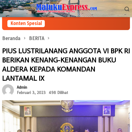
Loncat
Menu
ke
Mobile
konten
Konten Spesial
Beranda
BERITA
PIUS LUSTRILANANG ANGGOTA VI BPK RI
BERIKAN KENANG-KENANGAN BUKU
ALDERA KEPADA KOMANDAN
LANTAMAL IX
Admin
Februari 3, 2023
498 Dilihat