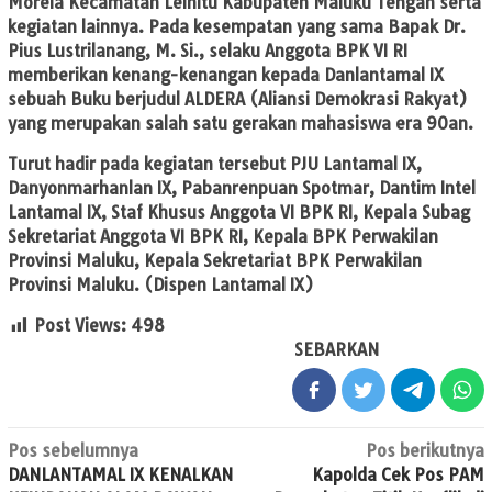
Morela Kecamatan Leihitu Kabupaten Maluku Tengah serta
kegiatan lainnya. Pada kesempatan yang sama Bapak Dr.
Pius Lustrilanang, M. Si., selaku Anggota BPK VI RI
memberikan kenang-kenangan kepada Danlantamal IX
sebuah Buku berjudul ALDERA (Aliansi Demokrasi Rakyat)
yang merupakan salah satu gerakan mahasiswa era 90an.
Turut hadir pada kegiatan tersebut PJU Lantamal IX,
Danyonmarhanlan IX, Pabanrenpuan Spotmar, Dantim Intel
Lantamal IX, Staf Khusus Anggota VI BPK RI, Kepala Subag
Sekretariat Anggota VI BPK RI, Kepala BPK Perwakilan
Provinsi Maluku, Kepala Sekretariat BPK Perwakilan
Provinsi Maluku. (Dispen Lantamal IX)
Post Views:
498
SEBARKAN
Navigasi
Pos sebelumnya
Pos berikutnya
DANLANTAMAL IX KENALKAN
Kapolda Cek Pos PAM
pos