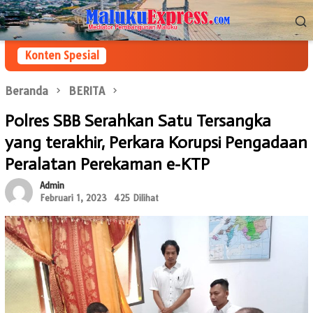
Loncat
Menu
ke
Mobile
konten
Konten Spesial
Beranda
BERITA
Polres SBB Serahkan Satu Tersangka
yang terakhir, Perkara Korupsi Pengadaan
Peralatan Perekaman e-KTP
Admin
Februari 1, 2023
425 Dilihat