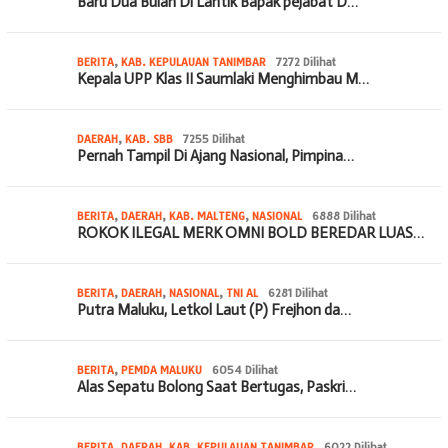
Baru Dua Bulan Di Lantik Bapak pejabat D…
BERITA
,
KAB. KEPULAUAN TANIMBAR
7272 Dilihat
Kepala UPP Klas II Saumlaki Menghimbau M…
DAERAH
,
KAB. SBB
7255 Dilihat
Pernah Tampil Di Ajang Nasional, Pimpina…
BERITA
,
DAERAH
,
KAB. MALTENG
,
NASIONAL
6888 Dilihat
ROKOK ILEGAL MERK OMNI BOLD BEREDAR LUAS…
BERITA
,
DAERAH
,
NASIONAL
,
TNI AL
6281 Dilihat
Putra Maluku, Letkol Laut (P) Frejhon da…
BERITA
,
PEMDA MALUKU
6054 Dilihat
Alas Sepatu Bolong Saat Bertugas, Paskri…
BERITA
,
DAERAH
,
KAB. KEPULAUAN TANIMBAR
6022 Dilihat