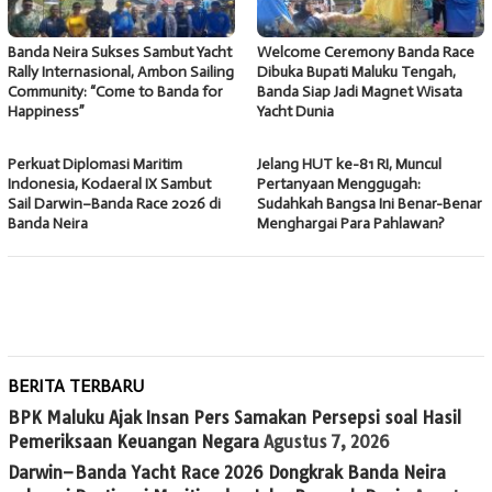
Banda Neira Sukses Sambut Yacht
Welcome Ceremony Banda Race
Rally Internasional, Ambon Sailing
Dibuka Bupati Maluku Tengah,
Community: “Come to Banda for
Banda Siap Jadi Magnet Wisata
Happiness”
Yacht Dunia
Perkuat Diplomasi Maritim
Jelang HUT ke-81 RI, Muncul
Indonesia, Kodaeral IX Sambut
Pertanyaan Menggugah:
Sail Darwin–Banda Race 2026 di
Sudahkah Bangsa Ini Benar-Benar
Banda Neira
Menghargai Para Pahlawan?
BERITA TERBARU
BPK Maluku Ajak Insan Pers Samakan Persepsi soal Hasil
Pemeriksaan Keuangan Negara
Agustus 7, 2026
Darwin–Banda Yacht Race 2026 Dongkrak Banda Neira