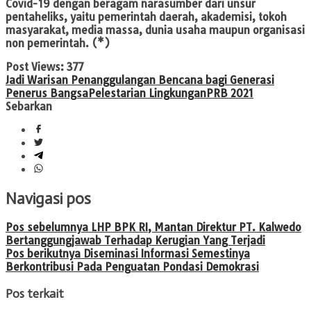
Covid-19 dengan beragam narasumber dari unsur
pentaheliks, yaitu pemerintah daerah, akademisi, tokoh
masyarakat, media massa, dunia usaha maupun organisasi
non pemerintah. (*)
Post Views:
377
Jadi Warisan Penanggulangan Bencana bagi Generasi
Penerus Bangsa
Pelestarian Lingkungan
PRB 2021
Sebarkan
Navigasi pos
Pos sebelumnya
LHP BPK RI, Mantan Direktur PT. Kalwedo
Bertanggungjawab Terhadap Kerugian Yang Terjadi
Pos berikutnya
Diseminasi Informasi Semestinya
Berkontribusi Pada Penguatan Pondasi Demokrasi
Pos terkait