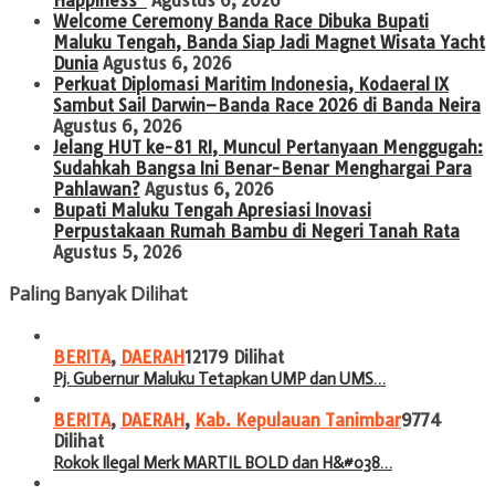
Happiness”
Agustus 6, 2026
Welcome Ceremony Banda Race Dibuka Bupati
Maluku Tengah, Banda Siap Jadi Magnet Wisata Yacht
Dunia
Agustus 6, 2026
Perkuat Diplomasi Maritim Indonesia, Kodaeral IX
Sambut Sail Darwin–Banda Race 2026 di Banda Neira
Agustus 6, 2026
Jelang HUT ke-81 RI, Muncul Pertanyaan Menggugah:
Sudahkah Bangsa Ini Benar-Benar Menghargai Para
Pahlawan?
Agustus 6, 2026
Bupati Maluku Tengah Apresiasi Inovasi
Perpustakaan Rumah Bambu di Negeri Tanah Rata
Agustus 5, 2026
Paling Banyak Dilihat
BERITA
,
DAERAH
12179 Dilihat
Pj. Gubernur Maluku Tetapkan UMP dan UMS…
BERITA
,
DAERAH
,
Kab. Kepulauan Tanimbar
9774
Dilihat
Rokok Ilegal Merk MARTIL BOLD dan H&#038…