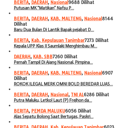
BERITA
,
DAERAH
,
Nasional
9688 Dilihat
Putusan MK “Matikan” Nafsu P…
BERITA
,
DAERAH
,
KAB. MALTENG
,
Nasional
8144
Dilihat
Baru Dua Bulan Di Lantik Bapak pejabat D…
BERITA
,
Kab. Kepulauan Tanimbar
7273 Dilihat
Kepala UPP Klas II Saumlaki Menghimbau M…
DAERAH
,
KAB. SBB
7260 Dilihat
Pernah Tampil Di Ajang Nasional, Pimpina…
BERITA
,
DAERAH
,
KAB. MALTENG
,
Nasional
6907
Dilihat
ROKOK ILEGAL MERK OMNI BOLD BEREDAR LUAS…
BERITA
,
DAERAH
,
Nasional
,
TNI AL
6286 Dilihat
Putra Maluku, Letkol Laut (P) Frejhon da…
BERITA
,
PEMDA MALUKU
6056 Dilihat
Alas Sepatu Bolong Saat Bertugas, Paskri…
BERITA
,
DAERAH
,
Kab. Kepulauan Tanimbar
6023