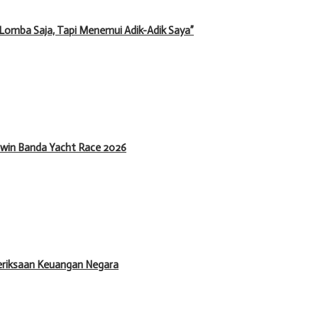
k Lomba Saja, Tapi Menemui Adik-Adik Saya”
rwin Banda Yacht Race 2026
meriksaan Keuangan Negara