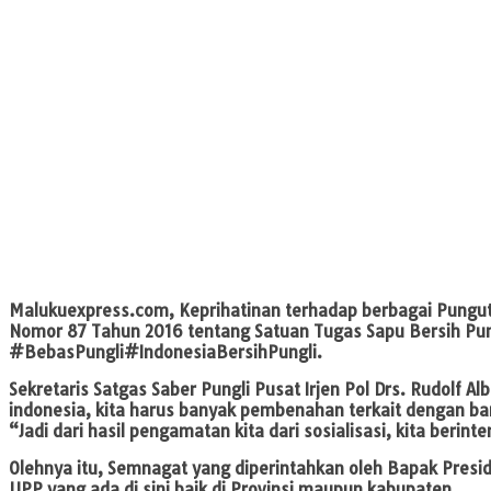
Malukuexpress.com
, Keprihatinan terhadap berbagai Pungu
Nomor 87 Tahun 2016 tentang Satuan Tugas Sapu Bersih Pun
#BebasPungli#IndonesiaBersihPungli.
Sekretaris Satgas Saber Pungli Pusat Irjen Pol Drs. Rudolf
indonesia, kita harus banyak pembenahan terkait dengan b
“Jadi dari hasil pengamatan kita dari sosialisasi, kita beri
Olehnya itu, Semnagat yang diperintahkan oleh Bapak Presi
UPP yang ada di sini baik di Provinsi maupun kabupaten.