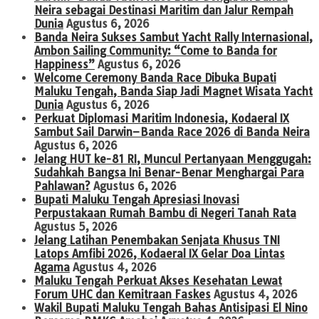
Neira sebagai Destinasi Maritim dan Jalur Rempah
Dunia
Agustus 6, 2026
Banda Neira Sukses Sambut Yacht Rally Internasional,
Ambon Sailing Community: “Come to Banda for
Happiness”
Agustus 6, 2026
Welcome Ceremony Banda Race Dibuka Bupati
Maluku Tengah, Banda Siap Jadi Magnet Wisata Yacht
Dunia
Agustus 6, 2026
Perkuat Diplomasi Maritim Indonesia, Kodaeral IX
Sambut Sail Darwin–Banda Race 2026 di Banda Neira
Agustus 6, 2026
Jelang HUT ke-81 RI, Muncul Pertanyaan Menggugah:
Sudahkah Bangsa Ini Benar-Benar Menghargai Para
Pahlawan?
Agustus 6, 2026
Bupati Maluku Tengah Apresiasi Inovasi
Perpustakaan Rumah Bambu di Negeri Tanah Rata
Agustus 5, 2026
Jelang Latihan Penembakan Senjata Khusus TNI
Latops Amfibi 2026, Kodaeral IX Gelar Doa Lintas
Agama
Agustus 4, 2026
Maluku Tengah Perkuat Akses Kesehatan Lewat
Forum UHC dan Kemitraan Faskes
Agustus 4, 2026
Wakil Bupati Maluku Tengah Bahas Antisipasi El Nino