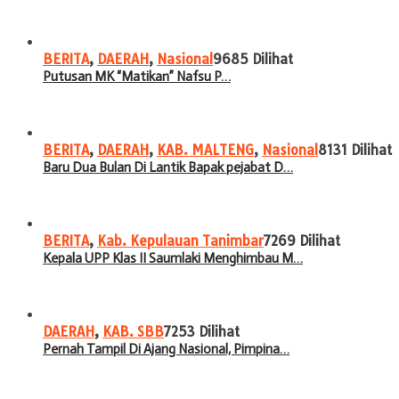
BERITA
,
DAERAH
,
Nasional
9685 Dilihat
Putusan MK “Matikan” Nafsu P…
BERITA
,
DAERAH
,
KAB. MALTENG
,
Nasional
8131 Dilihat
Baru Dua Bulan Di Lantik Bapak pejabat D…
BERITA
,
Kab. Kepulauan Tanimbar
7269 Dilihat
Kepala UPP Klas II Saumlaki Menghimbau M…
DAERAH
,
KAB. SBB
7253 Dilihat
Pernah Tampil Di Ajang Nasional, Pimpina…