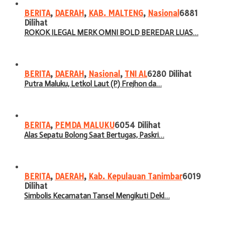
BERITA
,
DAERAH
,
KAB. MALTENG
,
Nasional
6881
Dilihat
ROKOK ILEGAL MERK OMNI BOLD BEREDAR LUAS…
BERITA
,
DAERAH
,
Nasional
,
TNI AL
6280 Dilihat
Putra Maluku, Letkol Laut (P) Frejhon da…
BERITA
,
PEMDA MALUKU
6054 Dilihat
Alas Sepatu Bolong Saat Bertugas, Paskri…
BERITA
,
DAERAH
,
Kab. Kepulauan Tanimbar
6019
Dilihat
Simbolis Kecamatan Tansel Mengikuti Dekl…