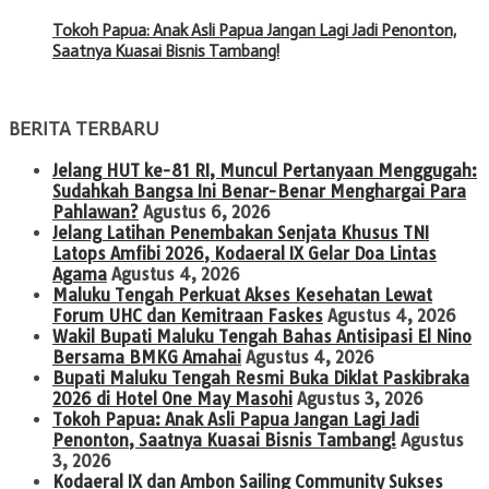
Tokoh Papua: Anak Asli Papua Jangan Lagi Jadi Penonton,
Saatnya Kuasai Bisnis Tambang!
BERITA TERBARU
Jelang HUT ke-81 RI, Muncul Pertanyaan Menggugah:
Sudahkah Bangsa Ini Benar-Benar Menghargai Para
Pahlawan?
Agustus 6, 2026
Jelang Latihan Penembakan Senjata Khusus TNI
Latops Amfibi 2026, Kodaeral IX Gelar Doa Lintas
Agama
Agustus 4, 2026
Maluku Tengah Perkuat Akses Kesehatan Lewat
Forum UHC dan Kemitraan Faskes
Agustus 4, 2026
Wakil Bupati Maluku Tengah Bahas Antisipasi El Nino
Bersama BMKG Amahai
Agustus 4, 2026
Bupati Maluku Tengah Resmi Buka Diklat Paskibraka
2026 di Hotel One May Masohi
Agustus 3, 2026
Tokoh Papua: Anak Asli Papua Jangan Lagi Jadi
Penonton, Saatnya Kuasai Bisnis Tambang!
Agustus
3, 2026
Kodaeral IX dan Ambon Sailing Community Sukses