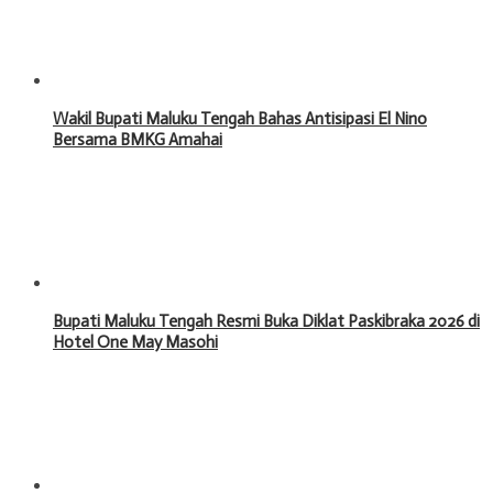
Wakil Bupati Maluku Tengah Bahas Antisipasi El Nino
Bersama BMKG Amahai
Bupati Maluku Tengah Resmi Buka Diklat Paskibraka 2026 di
Hotel One May Masohi