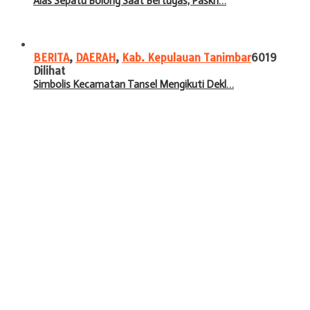
Alas Sepatu Bolong Saat Bertugas, Paskri…
BERITA
,
DAERAH
,
Kab. Kepulauan Tanimbar
6019
Dilihat
Simbolis Kecamatan Tansel Mengikuti Dekl…