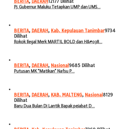
BERITA
,
DAERAH
12177 Dilihat
Pj. Gubernur Maluku Tetapkan UMP dan UMS…
BERITA
,
DAERAH
,
Kab. Kepulauan Tanimbar
9734
Dilihat
Rokok Ilegal Merk MARTIL BOLD dan H&#038…
BERITA
,
DAERAH
,
Nasional
9685 Dilihat
Putusan MK “Matikan” Nafsu P…
BERITA
,
DAERAH
,
KAB. MALTENG
,
Nasional
8129
Dilihat
Baru Dua Bulan Di Lantik Bapak pejabat D…