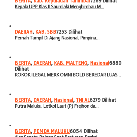
BERITA
,
Kab. Kepulauan Tanimbar
7269 Dilihat
Kepala UPP Klas II Saumlaki Menghimbau M…
DAERAH
,
KAB. SBB
7253 Dilihat
Pernah Tampil Di Ajang Nasional, Pimpina…
BERITA
,
DAERAH
,
KAB. MALTENG
,
Nasional
6880
Dilihat
ROKOK ILEGAL MERK OMNI BOLD BEREDAR LUAS…
BERITA
,
DAERAH
,
Nasional
,
TNI AL
6279 Dilihat
Putra Maluku, Letkol Laut (P) Frejhon da…
BERITA
,
PEMDA MALUKU
6054 Dilihat