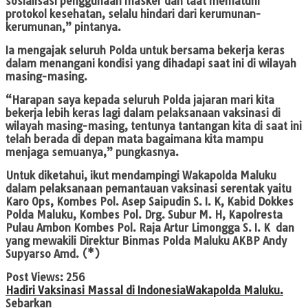
sosialisasi penggunaan masker dan taat mematuhi
protokol kesehatan, selalu hindari dari kerumunan-
kerumunan,” pintanya.
Ia mengajak seluruh Polda untuk bersama bekerja keras
dalam menangani kondisi yang dihadapi saat ini di wilayah
masing-masing.
“Harapan saya kepada seluruh Polda jajaran mari kita
bekerja lebih keras lagi dalam pelaksanaan vaksinasi di
wilayah masing-masing, tentunya tantangan kita di saat ini
telah berada di depan mata bagaimana kita mampu
menjaga semuanya,” pungkasnya.
Untuk diketahui, ikut mendampingi Wakapolda Maluku
dalam pelaksanaan pemantauan vaksinasi serentak yaitu
Karo Ops, Kombes Pol. Asep Saipudin S. I. K, Kabid Dokkes
Polda Maluku, Kombes Pol. Drg. Subur M. H, Kapolresta
Pulau Ambon Kombes Pol. Raja Artur Limongga S. I. K dan
yang mewakili Direktur Binmas Polda Maluku AKBP Andy
Supyarso Amd. (*)
Post Views:
256
Hadiri Vaksinasi Massal di Indonesia
Wakapolda Maluku.
Sebarkan