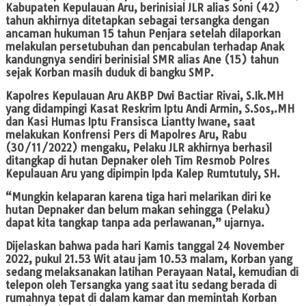
Kabupaten Kepulauan Aru, berinisial JLR alias Soni (42)
tahun akhirnya ditetapkan sebagai tersangka dengan
ancaman hukuman 15 tahun Penjara setelah dilaporkan
melakulan persetubuhan dan pencabulan terhadap Anak
kandungnya sendiri berinisial SMR alias Ane (15) tahun
sejak Korban masih duduk di bangku SMP.
Kapolres Kepulauan Aru AKBP Dwi Bactiar Rivai, S.Ik.MH
yang didampingi Kasat Reskrim Iptu Andi Armin, S.Sos,.MH
dan Kasi Humas Iptu Fransisca Liantty Iwane, saat
melakukan Konfrensi Pers di Mapolres Aru, Rabu
(30/11/2022) mengaku, Pelaku JLR akhirnya berhasil
ditangkap di hutan Depnaker oleh Tim Resmob Polres
Kepulauan Aru yang dipimpin Ipda Kalep Rumtutuly, SH.
“Mungkin kelaparan karena tiga hari melarikan diri ke
hutan Depnaker dan belum makan sehingga (Pelaku)
dapat kita tangkap tanpa ada perlawanan,” ujarnya.
Dijelaskan bahwa pada hari Kamis tanggal 24 November
2022, pukul 21.53 Wit atau jam 10.53 malam, Korban yang
sedang melaksanakan latihan Perayaan Natal, kemudian di
telepon oleh Tersangka yang saat itu sedang berada di
rumahnya tepat di dalam kamar dan memintah Korban