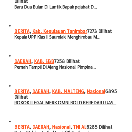
Dilihat
Baru Dua Bulan Di Lantik Bapak pejabat D…
BERITA
,
Kab. Kepulauan Tanimbar
7273 Dilihat
Kepala UPP Klas II Saumlaki Menghimbau M…
DAERAH
,
KAB. SBB
7258 Dilihat
Pernah Tampil Di Ajang Nasional, Pimpina…
BERITA
,
DAERAH
,
KAB. MALTENG
,
Nasional
6895
Dilihat
ROKOK ILEGAL MERK OMNI BOLD BEREDAR LUAS…
BERITA
,
DAERAH
,
Nasional
,
TNI AL
6285 Dilihat