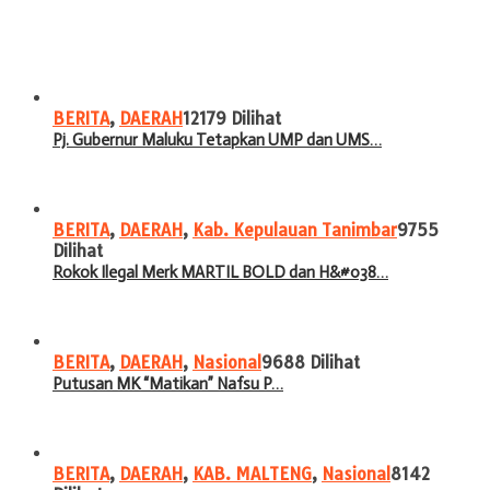
BERITA
,
DAERAH
12179 Dilihat
Pj. Gubernur Maluku Tetapkan UMP dan UMS…
BERITA
,
DAERAH
,
Kab. Kepulauan Tanimbar
9755
Dilihat
Rokok Ilegal Merk MARTIL BOLD dan H&#038…
BERITA
,
DAERAH
,
Nasional
9688 Dilihat
Putusan MK “Matikan” Nafsu P…
BERITA
,
DAERAH
,
KAB. MALTENG
,
Nasional
8142