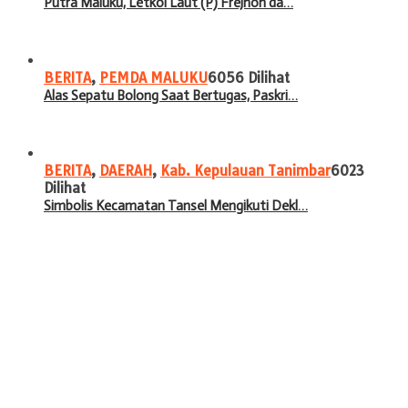
Putra Maluku, Letkol Laut (P) Frejhon da…
BERITA
,
PEMDA MALUKU
6056 Dilihat
Alas Sepatu Bolong Saat Bertugas, Paskri…
BERITA
,
DAERAH
,
Kab. Kepulauan Tanimbar
6023
Dilihat
Simbolis Kecamatan Tansel Mengikuti Dekl…